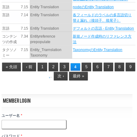
言語
7.15
Entity Translation
nodeのEntity Translation
言語
7.14
Entity Translation
各フィールドのラベルの多言語切り
替え漏れ（接頭子、接尾子）
言語
7.15
Entity Translation
デフォルトの言語 - Entity Translation
コンテン
7.34
Entityreference
新規ノード作成時のリファレンス方
ツの作成
prepopulate
法
タクソノ
7.15
Entity_Trarnslation
TaxonomyのEntity Translation
ミー
Taxonomy
« 先頭
‹ 前
1
2
3
5
6
7
8
9
4
次 ›
最終 »
…
ユーザー名
*
パスワード
*