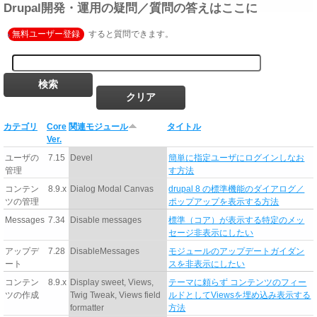
Drupal開発・運用の疑問／質問の答えはここに
無料ユーザー登録
すると質問できます。
カテゴリ
Core
関連モジュール
タイトル
Ver.
ユーザの
7.15
Devel
簡単に指定ユーザにログインしなお
管理
す方法
コンテン
8.9.x
Dialog Modal Canvas
drupal 8 の標準機能のダイアログ／
ツの管理
ポップアップを表示する方法
Messages
7.34
Disable messages
標準（コア）が表示する特定のメッ
セージ非表示にしたい
アップデ
7.28
DisableMessages
モジュールのアップデートガイダン
ート
スを非表示にしたい
コンテン
8.9.x
Display sweet, Views,
テーマに頼らず コンテンツのフィー
ツの作成
Twig Tweak, Views field
ルドとしてViewsを埋め込み表示する
formatter
方法