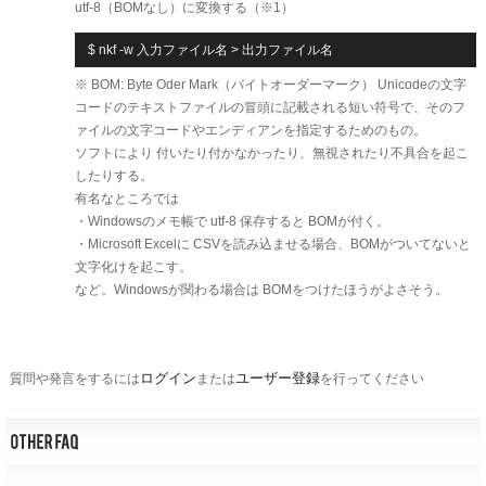
utf-8（BOMなし）に変換する（※1）
$ nkf -w 入力ファイル名 > 出力ファイル名
※ BOM: Byte Oder Mark（バイトオーダーマーク） Unicodeの文字
コードのテキストファイルの冒頭に記載される短い符号で、そのフ
ァイルの文字コードやエンディアンを指定するためのもの。
ソフトにより 付いたり付かなかったり、無視されたり不具合を起こ
したりする。
有名なところでは
・Windowsのメモ帳で utf-8 保存すると BOMが付く。
・Microsoft Excelに CSVを読み込ませる場合、BOMがついてないと
文字化けを起こす。
​など。Windowsが関わる場合は BOMをつけたほうがよさそう。
ログイン
ユーザー登録
質問や発言をするには
または
を行ってください