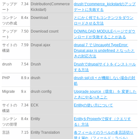
アップデ
7.34
Distribution(Commerce
drushでcommerce_kickstartのアップ
ート
Kickstart)
デートに失敗する
コンテン
8.4x
Download
とにかく何でもコンテンツをダウン
ツの作成
ロードさせる方法
アップデ
7.50
Download count
DOWNLOAD MODULEページでダウ
ート
ンロードが失敗することがある
サイトの
7.59
Drupal.ajax
drupal 7 で Uncaught TypeError:
構築
Drupal.ajax is undefined となったと
きの対応方法
drush
7.54
Drush
Drushでdrupalサイトをインストール
する方法
PHP
8.9.x
drush
drush sql:cli < が機能しない場合の対
処
Migrate
9.x
drush config
Upgrade source（環境） を 変更した
ときにやるべきこと
サイトの
7.34
ECK
Entityの使い方について
構築
コンテン
8.4x
Entity
EntityをPropertyで探す（クエリす
ツの管理
る）方法
言語
7.15
Entity Translation
各フィールドのラベルの多言語切り
替え漏れ（フィールド・ラベル）