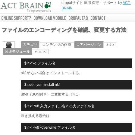
drupalサイト 運用 保守・サポート by
ACT-
BRAIN
ファイルのエンコーディングを確認、変更する方法
カテゴリ
コンテンツの作成
コアバージョン
8.9.x
関連モジュール
vim nkf
nkf が ない場合は インストールする。
utf-8（BOM付き）に変換する（※1）
置き換える場合は