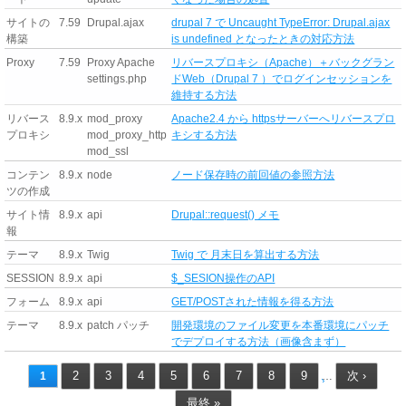
サイトの
7.59
Drupal.ajax
drupal 7 で Uncaught TypeError: Drupal.ajax
構築
is undefined となったときの対応方法
Proxy
7.59
Proxy Apache
リバースプロキシ（Apache）＋バックグラン
settings.php
ドWeb（Drupal 7 ）でログインセッションを
維持する方法
リバース
8.9.x
mod_proxy
Apache2.4 から httpsサーバーへリバースプロ
プロキシ
mod_proxy_http
キシする方法
mod_ssl
コンテン
8.9.x
node
ノード保存時の前回値の参照方法
ツの作成
サイト情
8.9.x
api
Drupal::request() メモ
報
テーマ
8.9.x
Twig
Twig で 月末日を算出する方法
SESSION
8.9.x
api
$_SESION操作のAPI
フォーム
8.9.x
api
GET/POSTされた情報を得る方法
テーマ
8.9.x
patch パッチ
開発環境のファイル変更を本番環境にパッチ
でデプロイする方法（画像含まず）
2
3
4
5
6
7
8
9
次 ›
1
…
最終 »