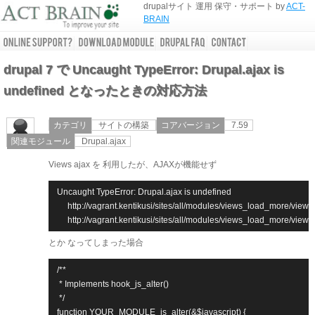
drupalサイト 運用 保守・サポート by
ACT-
BRAIN
drupal 7 で Uncaught TypeError: Drupal.ajax is
undefined となったときの対応方法
カテゴリ
サイトの構築
コアバージョン
7.59
関連モジュール
Drupal.ajax
Views ajax を 利用したが、AJAXが機能せず
Uncaught TypeError: Drupal.ajax is undefined

 http://vagrant.kentikusi/sites/all/modules/views_load_more/vie
 http://vagrant.kentikusi/sites/all/modules/views_load_more/vi
とか なってしまった場合
/**

 * Implements hook_js_alter()

 */

function YOUR_MODULE_js_alter(&$javascript) {
