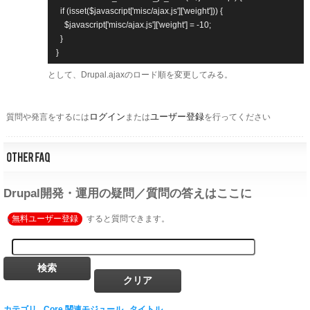
  if (isset($javascript['misc/ajax.js']['weight'])) {

    $javascript['misc/ajax.js']['weight'] = -10;

  }

}
として、Drupal.ajaxのロード順を変更してみる。
ログイン
ユーザー登録
質問や発言をするには
または
を行ってください
Drupal開発・運用の疑問／質問の答えはここに
無料ユーザー登録
すると質問できます。
カテゴリ
Core
関連モジュール
タイトル