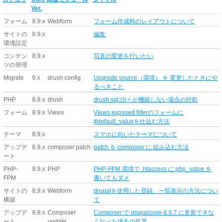
Ver.
フォーム
8.9.x
Webform
フォーム作成時のレイアウトについて
サイトの
8.9.x
編集
環境設定
コンテン
8.9.x
写真の変更を行いたい
ツの管理
Migrate
9.x
drush config
Upgrade source（環境） を 変更したときにや
るべきこと
PHP
8.9.x
drush
drush sql:cli < が機能しない場合の対処
フォーム
8.9.x
Views
Views exposed filterのフォームに
#default_valueを仕込む方法
テーマ
8.9.x
スマホに向いたテーマについて
アップデ
8.9.x
composer patch
patch を composer に 組み込む方法
ート
PHP-
8.9.x
PHP
PHP-FPM 環境で .htaccess に php_value を
FPM
書いてもダメ
サイトの
8.9.x
Webform
drupalを使用した登録、一覧表示の方法につい
構築
て
アップデ
8.9.x
Composer
Composer で drupal/core-8.9.7 に更新できな
ート
update
くなった場合の処置