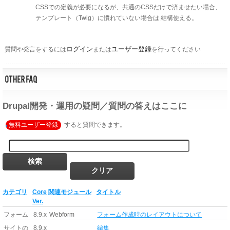
CSSでの定義が必要になるが、共通のCSSだけで済ませたい場合、
テンプレート（Twig）に慣れていない場合は 結構使える。
ログイン
ユーザー登録
質問や発言をするには
または
を行ってください
Drupal開発・運用の疑問／質問の答えはここに
無料ユーザー登録
すると質問できます。
カテゴリ
Core
関連モジュール
タイトル
Ver.
フォーム
8.9.x
Webform
フォーム作成時のレイアウトについて
サイトの
8.9.x
編集