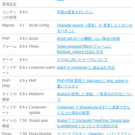
環境設定
コンテン
8.9.x
写真の変更を行いたい
ツの管理
Migrate
9.x
drush config
Upgrade source（環境） を 変更したときにや
るべきこと
PHP
8.9.x
drush
drush sql:cli < が機能しない場合の対処
フォーム
8.9.x
Views
Views exposed filterのフォームに
#default_valueを仕込む方法
テーマ
8.9.x
スマホに向いたテーマについて
アップデ
8.9.x
composer patch
patch を composer に 組み込む方法
ート
PHP-
8.9.x
PHP
PHP-FPM 環境で .htaccess に php_value を
FPM
書いてもダメ
サイトの
8.9.x
Webform
drupalを使用した登録、一覧表示の方法につい
構築
て
アップデ
8.9.x
Composer
Composer で drupal/core-8.9.7 に更新できな
ート
update
くなった場合の処置
サイトの
7.59
Drupal.ajax
drupal 7 で Uncaught TypeError: Drupal.ajax
構築
is undefined となったときの対応方法
Proxy
7.59
Proxy Apache
リバースプロキシ（Apache）＋バックグラン