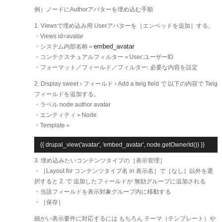
例）ノードにAuthorアバターを埋め込む手順
1. Viewsで埋め込み用 Userアバターを［エンベッドを追加］する。
​・Views id=avatar
embed_avatar
・システム内部名称＝
・コンテクスチュアルフィルター＝User:ユーザーID
・フォーマット／フィールド／フィルター: 必要な内容を設定
2. Display sweet › フィールド › Add a twig field で 以下の内容で Twig
フィールドを追加する。
・ラベル node author avatar
・エンティティ＝Node
・Template＝
{{ drupal_view('avatar', 'embed_avatar', node.getOwnerId()) }}
3. 埋め込みたいコンテンツタイプの［表示管理］
・［Layout for コンテンツタイプ名 in 表示名］で［なし］以外を選
択すると 2. で 追加したフィールドが 無効グループに追加される
・当該フィールドを表示対象グループ内に移動する
・［保存］
細かい表示要件に対応するには もちろん テーマ（テンプレート）や