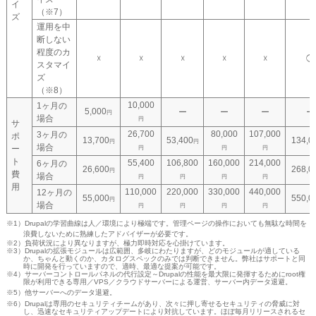
イ
（※7）
ズ
運用を中
断しない
程度のカ
☓
☓
☓
☓
☓
◯
スタマイ
ズ
（※8）
10,000
1ヶ月
の
5,000
ー
ー
ー
ー
円
場合
円
サ
26,700
80,000
107,000
3ヶ月
の
ポ
13,700
53,400
134,0
円
円
場合
ー
円
円
円
ト
55,400
106,800
160,000
214,000
6ヶ月
の
26,600
268,0
円
費
場合
円
円
円
円
用
110,000
220,000
330,000
440,000
12ヶ月
の
55,000
550,0
円
場合
円
円
円
円
※1）
Drupalの学習曲線は人／環境により極端です。管理ページの操作においても無駄な時間を
浪費しないために熟練したアドバイザーが必要です。
※2）負荷状況により異なりますが、極力即時対応を心掛けています。
※3）Drupalの拡張モジュールは広範囲、多岐にわたりますが、どのモジュールが適している
か、ちゃんと動くのか、カタログスペックのみでは判断できません。弊社はサポートと同
時に開発を行っていますので、適時、最適な提案が可能です。
※4）サーバーコントロールパネルの代行設定～Drupalの性能を最大限に発揮するためにroot権
限が利用できる専用／VPS／クラウドサーバーによる運営、サーバー内データ退避。
※5）
他サーバーへのデータ退避。
※6）Drupalは専用のセキュリティチームがあり、次々に押し寄せるセキュリティの脅威に対
し、迅速なセキュリティアップデートにより対抗しています。ほぼ毎月リリースされるセ