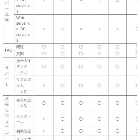
バ
server x
ー
1
規
Web
模
server x
n, DB
☓
☓
☓
☓
☓
◯
server x
1
閲覧
◯
◯
◯
◯
◯
◯
FAQ
質問
◯
◯
◯
◯
◯
◯
操作ガイ
ダンス
◯
◯
◯
◯
◯
◯
サ
（※1）
ポ
ー
リアルタ
ト
イム
☓
◯
◯
◯
◯
◯
（※2）
拡
導入相談
◯
◯
◯
◯
◯
◯
張
（※3）
モ
ジ
インスト
☓
◯
◯
◯
◯
◯
ュ
ール
ー
初期設定
☓
◯
◯
◯
◯
◯
ル
メンテナ