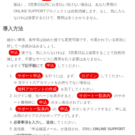
振込）。3営業日以内にお支払い頂けない場合は、あなた専用の
ONLINE SUPPORTプロジェクトは自然消滅します。もし、気に入ら
なければ放置するだけで、費用は全くかかりません。
導入方法
細かい事情、条件等は始めた後でも変更可能です。今置かれている状況に
対して一歩踏み込みましょう。
申込
後でも、気に入らなければ、3営業日以上放置することで自然消
滅します。不要なサービスに費用を払う必要はありません。
いますぐ
下記手順にて
申込
してください。
サポート申込
ログイン
を行うには、まず、
してください。
※ 当サイトのアカウントをお持ちでない場合は、
無料アカウントの作成
を完了してください。
サポート一覧表内
ログイン後、当ページを表示すると、
のサポ
申込
ート費用枠に
ボタン表示されています。
サポート一覧表内
申込
の
ボタンをクリックすると、申し込
み用のダイアログがポップアップします。
必要事項を入力し、送信
してください。
送信後、「申込確認メール」が送信され、同時に
ONLINE SUPPORT