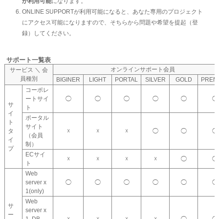
が利用可能
になります。
ONLINE SUPPORTが利用可能になると、あなた専用のプロジェクト
にアクセス可能になりますので、そちらから問題や希望を提起（登
録）してください。
サポート一覧表
オンラインサポート会員
サービス ＼ 会
員種別
BIGINER
LIGHT
PORTAL
SILVER
GOLD
PREM
コーポレ
ートサイ
◯
◯
◯
◯
◯
◯
サ
ト
イ
ポータル
ト
サイト
タ
☓
☓
☓
◯
◯
◯
（会員
イ
制）
プ
ECサイ
☓
☓
☓
☓
◯
◯
ト
Web
server x
◯
◯
◯
◯
◯
◯
1(only)
Web
サ
server x
ー
1, DB
☓
☓
☓
☓
◯
◯