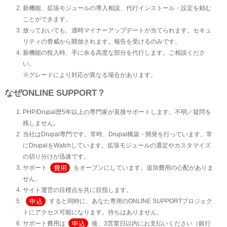
新機能、拡張モジュールの導入相談、代行インストール・設定を頼む
ことができます。
放っておいても、適時マイナーアップデートが当てられます。セキュ
リティの脅威から開放されます。報告を受けるのみです。
新機能の投入時、手に余る高度な部分を代行します。ご相談くださ
い。
※グレードにより対応が異なる場合があります。
なぜONLINE SUPPORT？
PHP/Drupal歴5年以上の専門家が直接サポートします。不明／疑問を
残しません。
当社はDrupal専門です。常時、Drupal構築・開発を行っています。常
にDrupalをWatchしています。拡張モジュールの選定やカスタマイズ
の切り分けが迅速です。
費用
サポート
をオープンにしています。追加費用の心配がありま
せん。
サイト運営の目標点を共に目指します。
申込
すると同時に、あなた専用のONLINE SUPPORTプロジェク
トにアクセス可能になります。待ちはありません。
申込
サポート費用は
後、3営業日以内にお支払いください（銀行