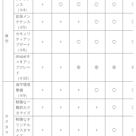
ンス
☓
◯
◯
◯
◯
◯
（※4）
拡張メン
テナンス
☓
☓
☓
◯
◯
◯
（※5）
セキュリ
保
ティアッ
守
☓
☓
◯
◯
◯
◯
プデート
（※6）
drupal 8
-> 9 アッ
プグレー
☓
☓
⑥
⑥
⑥
⑥
ド
（※10）
保守環境
整備
☓
☓
☓
◯
◯
◯
（※9）
軽微な一
般的カス
☓
☓
☓
☓
◯
◯
タマイズ
カ
軽微なオ
ス
リジナル
タ
カスタマ
☓
☓
☓
☓
◯
◯
マ
イズ