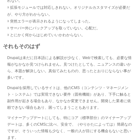
れない。
☓ 拡張モジュールでは対応しきれない。オリジナルカスタマイズが必要だ
が、やり方がわからない。
☓ 突然エラーが表示されるようになってしまった。
☓ サーバー外にバックアップを取っていない。心配だ。
☓ とにかく何からはじめていいかわからない。
それもそのはず
Drupalは未だに日本語による解説が少なく、Webで検索しても、必要な情
報がなかなか見つけられません。見つけたとしても、ニュアンスの違いか
ら、本題が解決しない。真似てみたものの、思ったとおりにならない事が
多いです。
Drupalを採用しているサイトは、他のCMS（コンテンツ・マネージメン
ト・システム）では実現できない要件（固有機能）があり、下手に触ると
副作用が起きる場合もあり、なかなか変更できません。開発した業者に依
頼できない場合もあり、困ってしまうこともあります。
マイナーアップデートにしても、特にコア（標準部分）のマイナーアップ
デートは、多くのCMSに比べ、安全で、（やりかたによっては）簡易なの
ですが、そういった情報も少なく、一般の人が目にする機会もないと思い
ます。