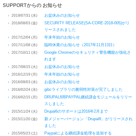
SUPPORTからの お知らせ
お盆休みのお知らせ
2019/07/31 (水)
SECURITY RELEASE(SA-CORE-2018-005)がリ
2018/08/03 (金)
リースされました
年末年始のお知らせ
2017/12/04 (月)
臨時休業のお知らせ（2017年11月13日）
2017/11/08 (水)
Google Chromeのセキュリティ警告機能が強化さ
2017/10/11 (水)
れます
お盆休みのお知らせ
2017/08/15 (火)
年末年始のお知らせ
2016/12/19 (月)
お盆休みのお知らせ
2016/08/03 (水)
gibcライブラリの脆弱性対策が完了しました
2016/02/24 (水)
DRUPAL8用PAYPAL継続課金モジュールをリリー
2016/02/15 (月)
スしました
Drupal6のサポートは2016年2月まで
2015/11/24 (火)
新メジャーバージョン「Drupal8」がリリースされ
2015/11/20 (金)
ました
Paypalによる継続課金処理を追加する
2015/05/23 (土)