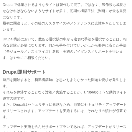
Drupalで構築されるようなサイトは製作して完了。ではなく、製作後も成長さ
せなければならないようなサイトが多く、初期の構築手法（判断）が最も重要
になります。
最初に間違うと、その後のカスタマイズやメンテナンスに支障をきたしてしま
います。
Drupal構築において、数ある選択肢の中から適切な手法を選択することは、相
応な経験が必要になります。何から手を付けていいか…から要件に応じた手法
（モジュール／カスタマイズ）選択・実施のガイダンス／サポートを行いま
す。はやめにご相談ください。
Drupal運用サポート
運用を開始すると、初期構築時には思いもよらなかった問題や要求が発生しま
す。
それらを停滞することなく対処／実施することが、Drupalのような動的サイト
運営の鍵です。
また、Drupalはセキュリティに敏感なため、頻繁にセキュリティアップデート
がリリースされます。アップデートを実施するには、それなりの慣れが必要で
す。
アップデート実施を含んだサポートプランであれば、アップデートがリリース