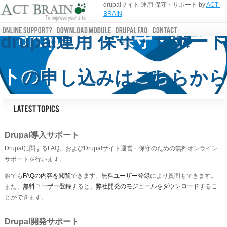
drupalサイト 運用 保守・サポート by
ACT-
BRAIN
drupal運用 保守・サポー
drupal運用 保守・サポート
トの申し込みはこちらから
の申し込みはこちらから
Drupal導入サポート
Drupalに関するFAQ、およびDrupalサイト運営・保守のための無料オンライン
サポートを行います。
誰でも
FAQの内容を閲覧
できます。
無料ユーザー登録
により質問もできます。
また、
無料ユーザー登録
すると、
弊社開発のモジュールをダウンロード
するこ
とができます。
Drupal開発サポート