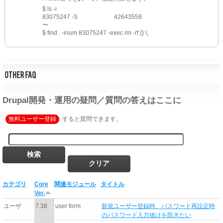
$ ls -i
83075247 -S			42643558
〜
$ find . -inum 83075247 -exec rm -rf {} \;
Drupal開発・運用の疑問／質問の答えはここに
無料ユーザー登録
すると質問できます。
カテゴリ
Core
関連モジュール
タイトル
Ver.
ユーザ
7.38
user form
新規ユーザー登録時、パスワード再設定時
のパスワード入力抜けを防ぎたい