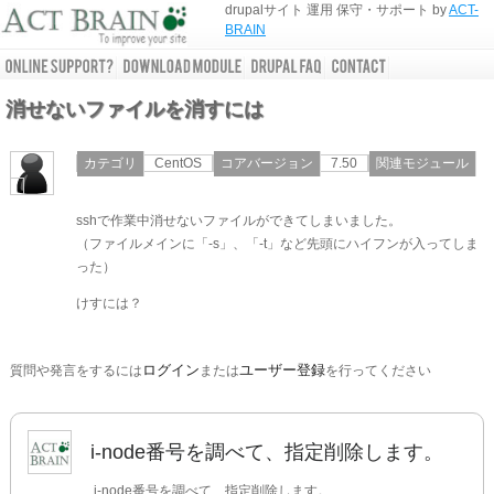
drupalサイト 運用 保守・サポート by
ACT-
BRAIN
消せないファイルを消すには
カテゴリ
CentOS
コアバージョン
7.50
関連モジュール
sshで作業中消せないファイルができてしまいました。
（ファイルメインに「-s」、「-t」など先頭にハイフンが入ってしま
った）
けすには？
ログイン
ユーザー登録
質問や発言をするには
または
を行ってください
i-node番号を調べて、指定削除します。
i-node番号を調べて、指定削除します。