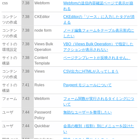
css
7.38
Webform
Webfomの送信内容確認ページで表示が崩
れる
コンテン
7.38
CKEditor
CKEditorの「ソース」に入力したタグが消
ツの作成
える
コンテン
7.38
node form
ノード編集フォームをテーブル表示形式に
ツの作成
したい
サイトの
7.38
Views Bulk
VBO（Views Bulk Operation）で指定した
環境設定
Operation
アクションが表示されない
サイトの
7.38
Content
ページテンプレートが反映されません。
構築
Template
コンテン
7.38
Views
CSV出力にHTMLが入ってしまう
ツの作成
サイトの
7.41
Rules
Paygent モジュールについて
構築
フォーム
7.43
Webform
フォーム関数が実行されるタイミングにつ
いて
ユーザ
7.44
Password
無効なユーザーを整理したい
Policy
ユーザ
7.44
Quickbar
会員の種別（役割）別にメニューを設けた
い