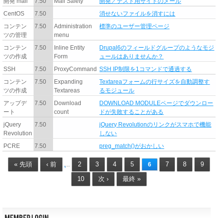
開発 mail
7.50
Mail Safety
開発／テスト用サイトのメール
CentOS
7.50
消せないファイルを消すには
コンテン
7.50
Administration
標準のユーザー管理ページ
ツの管理
menu
コンテン
7.50
Inline Entity
Drupal6のフィールドグループのようなモジ
ツの作成
Form
ュールはありませんか？
SSH
7.50
ProxyCommand
SSH IP制限を1コマンドで通過する
コンテン
7.50
Expanding
Textareaフォームの行サイズを自動調整す
ツの作成
Textareas
るモジュール
アップデ
7.50
Download
DOWNLOAD MODULEページでダウンロー
ート
count
ドが失敗することがある
jQuery
7.50
jQuery Revolutionのリンクがスマホで機能
Revolution
しない
PCRE
7.50
preg_match()がおかしい
« 先頭
‹ 前
2
3
4
5
7
8
9
…
6
10
次 ›
最終 »