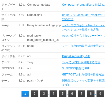
アップデー
8.9.x
Composer update
Composer で drupal/core
ト
サイトの構
7.59
Drupal.ajax
drupal 7 で Uncaught TypeErro
築
対応方法
Proxy
7.59
Proxy Apache settings.php
リバースプロキシ（Apache）＋バ
ンセッションを維持する方法
リバースプ
8.9.x
mod_proxy
Apache2.4 から httpsサー
ロキシ
mod_proxy_http mod_ssl
コンテンツ
8.9.x
node
ノード保存時の前回値の参照方法
の作成
サイト情報
8.9.x
api
Drupal::request() メモ
テーマ
8.9.x
Twig
Twig で 月末日を算出する方法
SESSION
8.9.x
api
$_SESION操作のAPI
フォーム
8.9.x
api
GET/POSTされた情報を得る方法
テーマ
8.9.x
patch パッチ
開発環境のファイル変更を本番環
まず）
2
3
4
5
6
7
8
9
1