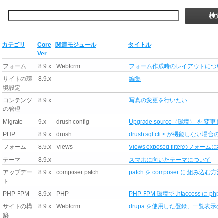
カテゴリ
Core
関連モジュール
タイトル
Ver.
フォーム
8.9.x
Webform
フォーム作成時のレイアウトにつ
サイトの環
8.9.x
編集
境設定
コンテンツ
8.9.x
写真の変更を行いたい
の管理
Migrate
9.x
drush config
Upgrade source（環境） を
PHP
8.9.x
drush
drush sql:cli < が機能しない場
フォーム
8.9.x
Views
Views exposed filterのフォーム
テーマ
8.9.x
スマホに向いたテーマについて
アップデー
8.9.x
composer patch
patch を composer に 組み込む
ト
PHP-FPM
8.9.x
PHP
PHP-FPM 環境で .htaccess に 
サイトの構
8.9.x
Webform
drupalを使用した登録、一覧表
築