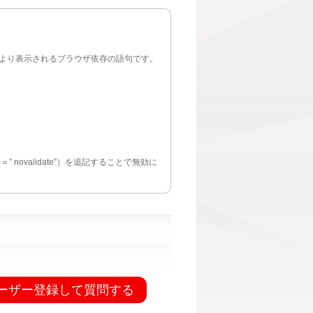
quired"...）により表示されるブラウザ依存の語句です。
e＝” novalidate”）を追記することで無効に
ーザー登録して質問する