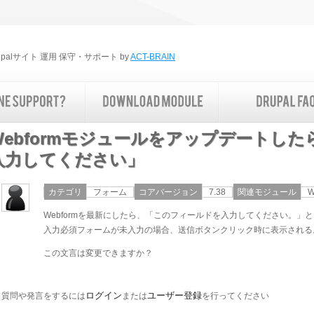
rupalサイト 運用 保守・サポート by
ACT-BRAIN
Webformモジュールをアップデートし
入力してください」
カテゴリ
フォーム
コアバージョン
7.38
関連モジュール
W
Webformを最新にしたら、「このフィールドを入力してください。」
入力必須フォームが未入力の場合、送信ボタンクリック時に表示される
この文言は変更できますか？
ログイン
ユーザー登録
質問や発言をするには
または
を行ってください