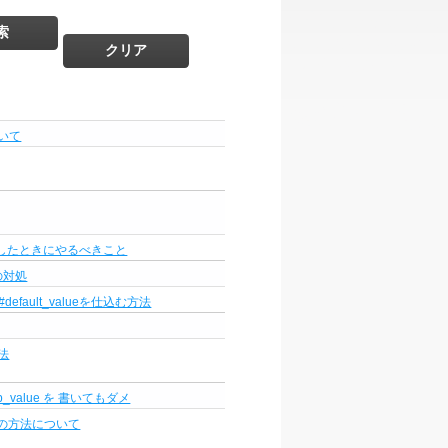
いて
 変更したときにやるべきこと
合の対処
に#default_valueを仕込む方法
方法
php_value を 書いてもダメ
示の方法について