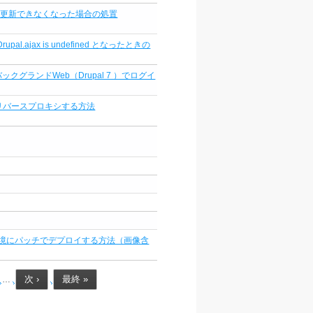
-8.9.7 に更新できなくなった場合の処置
r: Drupal.ajax is undefined となったときの
ックグランドWeb（Drupal 7 ）でログイ
バーへリバースプロキシする方法
境にパッチでデプロイする方法（画像含
次 ›
最終 »
…