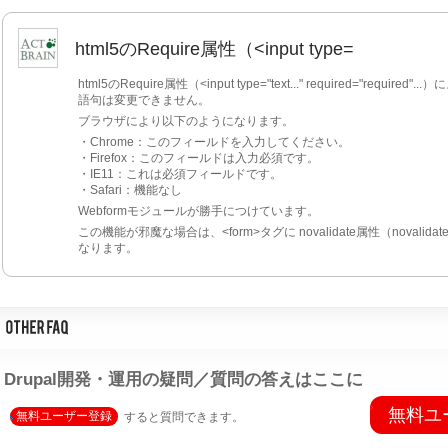
html5のRequire属性（<input type=
html5のRequire属性（<input type="text..." required="re
語句は変更できません。
ブラウザにより以下のようになります。
・Chrome：このフィールドを入力してください。
・Firefox：このフィールドは入力必須です。
・IE11：これは必須フィールドです。
・Safari：機能なし
Webformモジュールが勝手につけています。
この機能が邪魔な場合は、<form>タグに novalidate属性（novalidat
なります。
Drupal開発・運用の疑問／質問の答えはここに
無料ユ
無料ユーザー登録
すると質問できます。