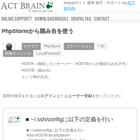
drupalサイト 運用 保守・サポート by
ACT-
BRAIN
PhpStormから踏み台を使う
カテゴリ
PhpStorm
コアバージョン
7.50
関連モジュール
LocalForward
HOSTA（接続したいサーバー：HOSTBからの接続のみを許可）
HOSTB（踏み台）
という時の方法。
ログイン
ユーザー登録
質問や発言をするには
または
を行ってください
■ ~/.ssh/configに以下の定義を行い
■ ~/.ssh/configに以下の定義を行い
Host HOSTA.for.phpstorm