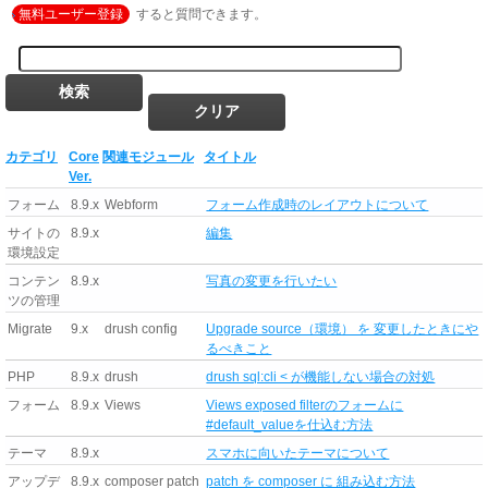
無料ユーザー登録
すると質問できます。
カテゴリ
Core
関連モジュール
タイトル
Ver.
フォーム
8.9.x
Webform
フォーム作成時のレイアウトについて
サイトの
8.9.x
編集
環境設定
コンテン
8.9.x
写真の変更を行いたい
ツの管理
Migrate
9.x
drush config
Upgrade source（環境） を 変更したときにや
るべきこと
PHP
8.9.x
drush
drush sql:cli < が機能しない場合の対処
フォーム
8.9.x
Views
Views exposed filterのフォームに
#default_valueを仕込む方法
テーマ
8.9.x
スマホに向いたテーマについて
アップデ
8.9.x
composer patch
patch を composer に 組み込む方法