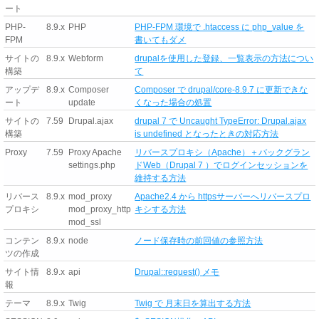
ート
PHP-
8.9.x
PHP
PHP-FPM 環境で .htaccess に php_value を
FPM
書いてもダメ
サイトの
8.9.x
Webform
drupalを使用した登録、一覧表示の方法につい
構築
て
アップデ
8.9.x
Composer
Composer で drupal/core-8.9.7 に更新できな
ート
update
くなった場合の処置
サイトの
7.59
Drupal.ajax
drupal 7 で Uncaught TypeError: Drupal.ajax
構築
is undefined となったときの対応方法
Proxy
7.59
Proxy Apache
リバースプロキシ（Apache）＋バックグラン
settings.php
ドWeb（Drupal 7 ）でログインセッションを
維持する方法
リバース
8.9.x
mod_proxy
Apache2.4 から httpsサーバーへリバースプロ
プロキシ
mod_proxy_http
キシする方法
mod_ssl
コンテン
8.9.x
node
ノード保存時の前回値の参照方法
ツの作成
サイト情
8.9.x
api
Drupal::request() メモ
報
テーマ
8.9.x
Twig
Twig で 月末日を算出する方法