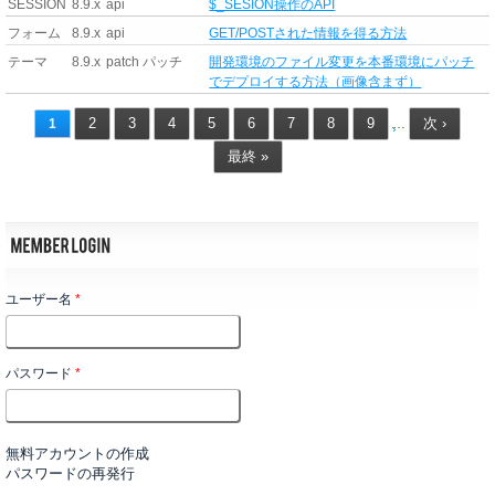
SESSION
8.9.x
api
$_SESION操作のAPI
フォーム
8.9.x
api
GET/POSTされた情報を得る方法
テーマ
8.9.x
patch パッチ
開発環境のファイル変更を本番環境にパッチ
でデプロイする方法（画像含まず）
2
3
4
5
6
7
8
9
次 ›
1
…
最終 »
ユーザー名
*
パスワード
*
無料アカウントの作成
パスワードの再発行