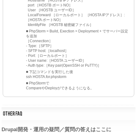
  Hostname ［HOSTB IPアドレス］
  port ［HOSTB ポートNO］
  User ［HOSTB ユーザーID］
  LocalForward ［ローカルポート］ ［HOSTA IPアドレス］:
［HOSTA ポートNO］
  IdentityFile ［HOSTB 秘密鍵ファイル］
■ PhpStorm > Build, Exection > Deployment + でサーバー設定
を追加
［Connection］
- Type:［SFTP］
- SFTP host:［localhost］
- Port:［ローカルポート］
- User name:［HOSTA ユーザーID］
- Auth type:［Key pair(OpenSSH or PuTTY)］
■ 下記コマンドを実行した後
ssh HOSTA.for.phpstorm
■ PhpStormで
CompareやDeployができるようになる。
Drupal開発・運用の疑問／質問の答えはここに