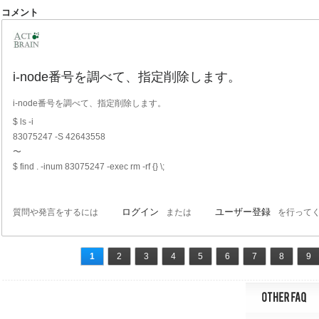
コメント
i-node番号を調べて、指定削除します。
i-node番号を調べて、指定削除します。
$ ls -i
83075247 -S 42643558
〜
$ find . -inum 83075247 -exec rm -rf {} \;
ログイン
ユーザー登録
質問や発言をするには
または
を行って
1
2
3
4
5
6
7
8
9
ページ