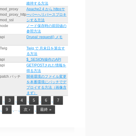
維持する方法
mod_proxy
Apache2.4 から httpsサ
mod_proxy_http
ーバーへリバースプロキ
mod_ssl
シする方法
node
ノード保存時の前回値の
参照方法
api
Drupal::request() メモ
Twig
Twig で 月末日を算出す
る方法
api
$_SESION操作のAPI
api
GET/POSTされた情報を
得る方法
patch パッチ
開発環境のファイル変更
を本番環境にパッチでデ
プロイする方法（画像含
まず）
3
4
5
6
7
9
次 ›
最終 »
…