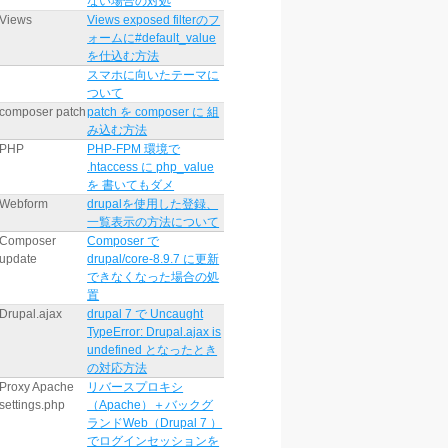
ない場合の対処
Views
Views exposed filterのフ
ォームに#default_value
を仕込む方法
スマホに向いたテーマに
ついて
composer patch
patch を composer に 組
み込む方法
PHP
PHP-FPM 環境で
.htaccess に php_value
を 書いてもダメ
Webform
drupalを使用した登録、
一覧表示の方法について
Composer
Composer で
update
drupal/core-8.9.7 に更新
できなくなった場合の処
置
Drupal.ajax
drupal 7 で Uncaught
TypeError: Drupal.ajax is
undefined となったとき
の対応方法
Proxy Apache
リバースプロキシ
settings.php
（Apache）＋バックグ
ランドWeb（Drupal 7 ）
でログインセッションを