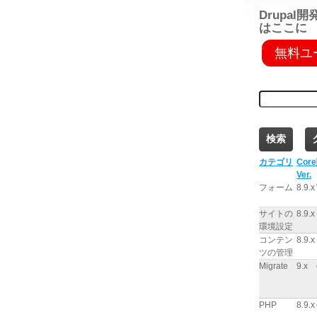
Drupa
はここに
無料ユ
無料ユーザ
カテゴリ
Core
Ver.
フォーム
8.9.x
サイトの
8.9.x
環境設定
コンテン
8.9.x
ツの管理
Migrate
9.x
PHP
8.9.x