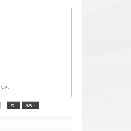
ください
…
次 ›
最終 »