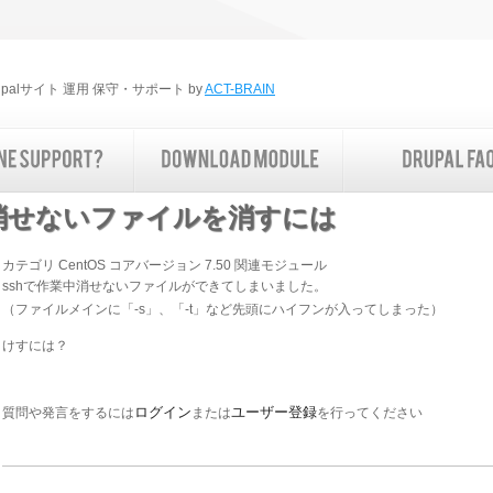
rupalサイト 運用 保守・サポート by
ACT-BRAIN
消せないファイルを消すには
カテゴリ
CentOS
コアバージョン
7.50
関連モジュール
sshで作業中消せないファイルができてしまいました。
（ファイルメインに「-s」、「-t」など先頭にハイフンが入ってしまった）
けすには？
ログイン
ユーザー登録
質問や発言をするには
または
を行ってください