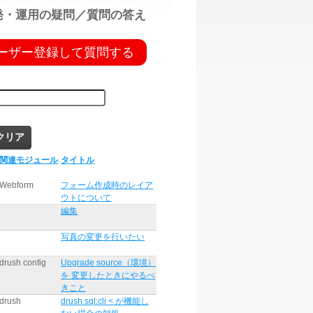
l開発・運用の疑問／質問の答え
ーザー登録して質問する
ー登録
すると質問できます。
関連モジュール
タイトル
Webform
フォーム作成時のレイア
ウトについて
編集
写真の変更を行いたい
drush config
Upgrade source（環境）
を 変更したときにやるべ
きこと
drush
drush sql:cli < が機能し