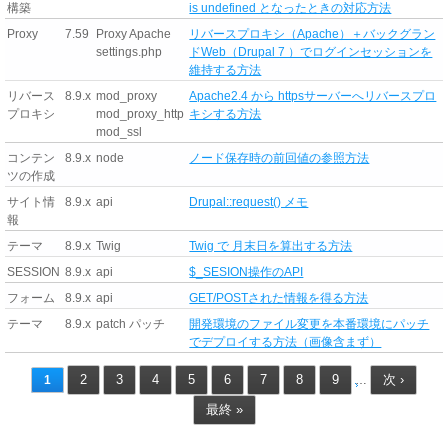
構築
is undefined となったときの対応方法
Proxy
7.59
Proxy Apache
リバースプロキシ（Apache）＋バックグラン
settings.php
ドWeb（Drupal 7 ）でログインセッションを
維持する方法
リバース
8.9.x
mod_proxy
Apache2.4 から httpsサーバーへリバースプロ
プロキシ
mod_proxy_http
キシする方法
mod_ssl
コンテン
8.9.x
node
ノード保存時の前回値の参照方法
ツの作成
サイト情
8.9.x
api
Drupal::request() メモ
報
テーマ
8.9.x
Twig
Twig で 月末日を算出する方法
SESSION
8.9.x
api
$_SESION操作のAPI
フォーム
8.9.x
api
GET/POSTされた情報を得る方法
テーマ
8.9.x
patch パッチ
開発環境のファイル変更を本番環境にパッチ
でデプロイする方法（画像含まず）
2
3
4
5
6
7
8
9
次 ›
1
…
最終 »