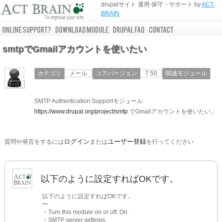
drupalサイト 運用 保守・サポート by
ACT-
BRAIN
smtpでGmailアカウントを使いたい
カテゴリ
メール
コアバージョン
7.50
関連モジュール
Smtp
SMTP Authentication Supportモジュール
https://www.drupal.org/project/smtp
でGmailアカウントを使いたい。
ログイン
ユーザー登録
質問や発言をするには
または
を行ってください
以下のように設定すればOKです。
以下のように設定すればOKです。
〜
・Turn this module on or off: On.
・SMTP server settings: