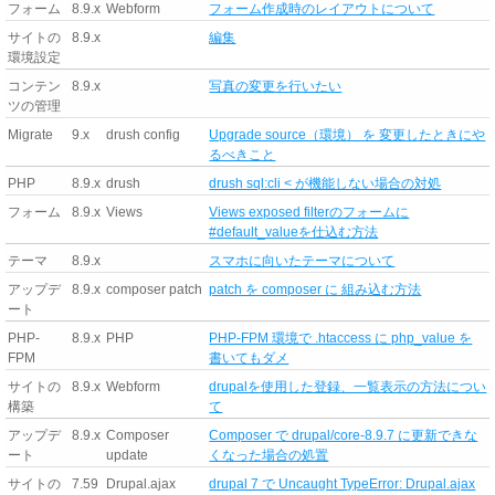
フォーム
8.9.x
Webform
フォーム作成時のレイアウトについて
サイトの
8.9.x
編集
環境設定
コンテン
8.9.x
写真の変更を行いたい
ツの管理
Migrate
9.x
drush config
Upgrade source（環境） を 変更したときにや
るべきこと
PHP
8.9.x
drush
drush sql:cli < が機能しない場合の対処
フォーム
8.9.x
Views
Views exposed filterのフォームに
#default_valueを仕込む方法
テーマ
8.9.x
スマホに向いたテーマについて
アップデ
8.9.x
composer patch
patch を composer に 組み込む方法
ート
PHP-
8.9.x
PHP
PHP-FPM 環境で .htaccess に php_value を
FPM
書いてもダメ
サイトの
8.9.x
Webform
drupalを使用した登録、一覧表示の方法につい
構築
て
アップデ
8.9.x
Composer
Composer で drupal/core-8.9.7 に更新できな
ート
update
くなった場合の処置
サイトの
7.59
Drupal.ajax
drupal 7 で Uncaught TypeError: Drupal.ajax