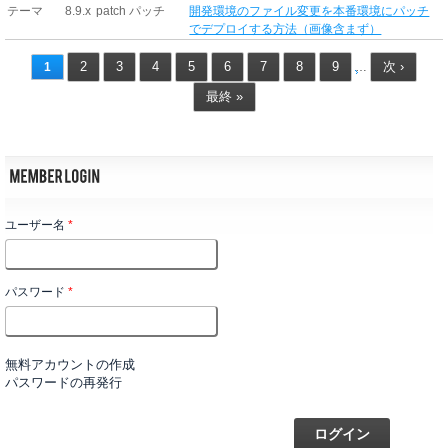
テーマ
8.9.x
patch パッチ
開発環境のファイル変更を本番環境にパッチ
でデプロイする方法（画像含まず）
2
3
4
5
6
7
8
9
次 ›
1
…
最終 »
ユーザー名
*
パスワード
*
無料アカウントの作成
パスワードの再発行