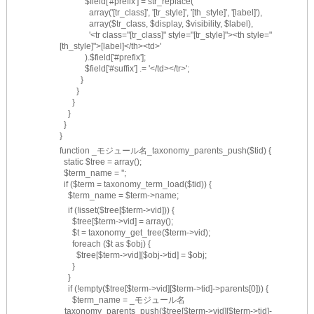
            $field['#prefix'] = str_replace(
              array('[tr_class]', '[tr_style]', '[th_style]', '[label]'),
              array($tr_class, $display, $visibility, $label),
              '<tr class="[tr_class]" style="[tr_style]"><th style="
[th_style]">[label]</th><td>'
            ).$field['#prefix'];
            $field['#suffix'] .= '</td></tr>';
          }
        }
      }
    }
  }
}
function _モジュール名_taxonomy_parents_push($tid) {
  static $tree = array();
  $term_name = '';
  if ($term = taxonomy_term_load($tid)) {
    $term_name = $term->name;
    if (!isset($tree[$term->vid])) {
      $tree[$term->vid] = array();
      $t = taxonomy_get_tree($term->vid);
      foreach ($t as $obj) {
        $tree[$term->vid][$obj->tid] = $obj;
      }
    }
    if (!empty($tree[$term->vid][$term->tid]->parents[0])) {
      $term_name = _モジュール名
_taxonomy_parents_push($tree[$term->vid][$term->tid]-