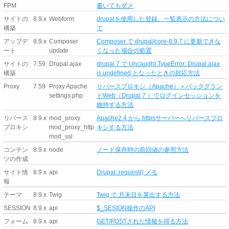
FPM
書いてもダメ
サイトの
8.9.x
Webform
drupalを使用した登録、一覧表示の方法につい
構築
て
アップデ
8.9.x
Composer
Composer で drupal/core-8.9.7 に更新できな
ート
update
くなった場合の処置
サイトの
7.59
Drupal.ajax
drupal 7 で Uncaught TypeError: Drupal.ajax
構築
is undefined となったときの対応方法
Proxy
7.59
Proxy Apache
リバースプロキシ（Apache）＋バックグラン
settings.php
ドWeb（Drupal 7 ）でログインセッションを
維持する方法
リバース
8.9.x
mod_proxy
Apache2.4 から httpsサーバーへリバースプロ
プロキシ
mod_proxy_http
キシする方法
mod_ssl
コンテン
8.9.x
node
ノード保存時の前回値の参照方法
ツの作成
サイト情
8.9.x
api
Drupal::request() メモ
報
テーマ
8.9.x
Twig
Twig で 月末日を算出する方法
SESSION
8.9.x
api
$_SESION操作のAPI
フォーム
8.9.x
api
GET/POSTされた情報を得る方法