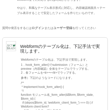
やはり、和風なテーブル表示形式に対応し、内容確認画面共々テー
ブル表示することで安定したフォームを作りたいものです。
ログイン
ユーザー登録
質問や発言をするには
または
を行ってください
Webformのテーブル化は、下記手法で実
現します。
Webformのテーブル化は、下記手法で実現します。
1．hook_form_alter()でsubmission（フォーム）と
preview（内容確認）全体をテーブルでラップする。
2．各フォームを<tr>〜</tr>でラップする。
参考）下記のようなコードになります。
/**
 * Implement hook_form_alter() {
 */
function モジュール名_form_alter(&$form, $form_state, 
$form_id) {
  if (strpos($form_id, 'webform_client_form_') === 0) { // 
Webform client form?