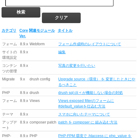
カテゴリ
Core
関連モジュール
タイトル
Ver.
フォーム
8.9.x
Webform
フォーム作成時のレイアウトについて
サイトの
8.9.x
編集
環境設定
コンテン
8.9.x
写真の変更を行いたい
ツの管理
Migrate
9.x
drush config
Upgrade source（環境） を 変更したときにや
るべきこと
PHP
8.9.x
drush
drush sql:cli < が機能しない場合の対処
フォーム
8.9.x
Views
Views exposed filterのフォームに
#default_valueを仕込む方法
テーマ
8.9.x
スマホに向いたテーマについて
アップデ
8.9.x
composer patch
patch を composer に 組み込む方法
ート
PHP-
8.9.x
PHP
PHP-FPM 環境で .htaccess に php_value を