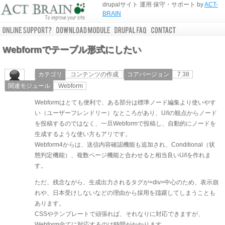
drupalサイト 運用 保守・サポート by
ACT-
BRAIN
Webformでテーブル形式にしたい
カテゴリ
コンテンツの作成
コアバージョン
7.38
関連モジュール
Webform
Webformはとても便利で、ある部分は標準ノード編集より使いやす
い（ユーザーフレンドリー）なところがあり、U/Iの観点からノード
を投稿するのではなく、一旦Webformで投稿し、自動的にノードを
生成するような使い方もアリです。
Webform4からは、送信内容確認機能も追加され、Conditional（状
態判定機能）、複数ページ機能と合わせると相当良いU/Iを作れま
す。
ただ、残念ながら、生成出力されるタグが<div>中心のため、表示崩
れや、日本受けしないなどの理由から採用を躊躇してしまうことも
あります。
CSSやテンプレートで頑張れば、それなりに対応できますが、
Webform全てに対応するのは時間がかかります。