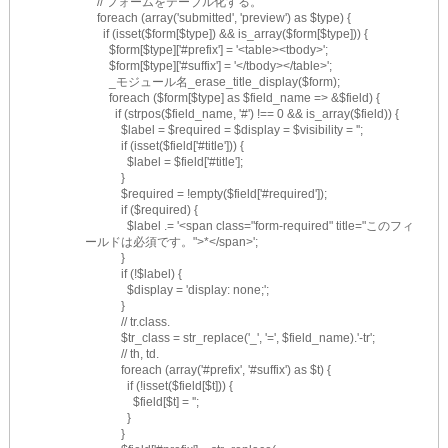
    // フォームをテーブル化する。
    foreach (array('submitted', 'preview') as $type) {
      if (isset($form[$type]) && is_array($form[$type])) {
        $form[$type]['#prefix'] = '<table><tbody>';
        $form[$type]['#suffix'] = '</tbody></table>';
        _モジュール名_erase_title_display($form);
        foreach ($form[$type] as $field_name => &$field) {
          if (strpos($field_name, '#') !== 0 && is_array($field)) {
            $label = $required = $display = $visibility = '';
            if (isset($field['#title'])) {
              $label = $field['#title'];
            }
            $required = !empty($field['#required']);
            if ($required) {
              $label .= '<span class="form-required" title="このフィ
ールドは必須です。">*</span>';
            }
            if (!$label) {
              $display = 'display: none;';
            }
            // tr.class.
            $tr_class = str_replace('_', '=', $field_name).'-tr';
            // th, td.
            foreach (array('#prefix', '#suffix') as $t) {
              if (!isset($field[$t])) {
                $field[$t] = '';
              }
            }