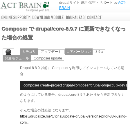
drupalサイト 運用 保守・サポート by
ACT-
BRAIN
Composer で drupal/core-8.9.7 に更新できなくなっ
た場合の処置
カテゴリ
アップデート
コアバージョン
8.9.x
関連モジュール
Composer update
Drupal-8.8.0 以前に Composerを利用してインストールしている場
合
composer create-project drupal-composer/drupal-project:8.x-dev D
のようにしている場合、drupal/core-8.9.7 あたりから更新できなく
なります。
そんな場合の対処法になります。
https://drupalize.me/tutorial/update-drupal-versions-prior-88x-using-
com...