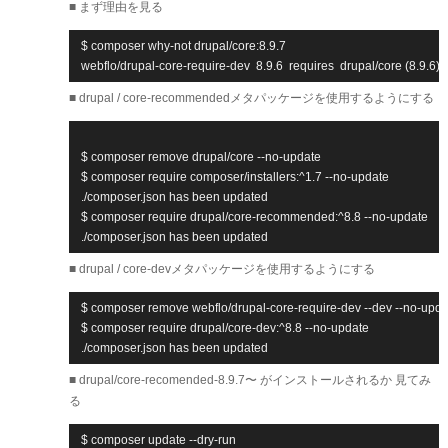
■ まず理由を見る
$ composer why-not drupal/core:8.9.7

webflo/drupal-core-require-dev  8.9.6  requires  drupal/core (8.9.6)
■ drupal / core-recommendedメタパッケージを使用するようにする
$ composer remove drupal/core --no-update

$ composer require composer/installers:^1.7 --no-update

./composer.json has been updated

$ composer require drupal/core-recommended:^8.8 --no-update

./composer.json has been updated
■ drupal / core-devメタパッケージを使用するようにする
$ composer remove webflo/drupal-core-require-dev --dev --no-updat
$ composer require drupal/core-dev:^8.8 --no-update

./composer.json has been updated
■ drupal/core-recomended-8.9.7〜 がインストールされるか 見てみ
る
$ composer update --dry-run
