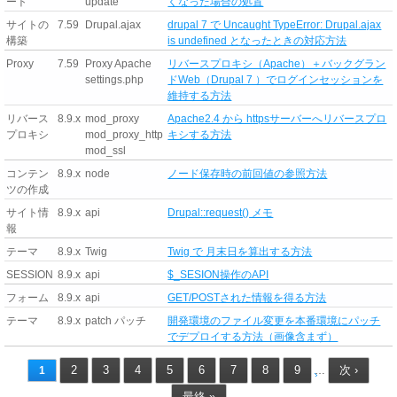
ート
update
くなった場合の処置
サイトの
7.59
Drupal.ajax
drupal 7 で Uncaught TypeError: Drupal.ajax
構築
is undefined となったときの対応方法
Proxy
7.59
Proxy Apache
リバースプロキシ（Apache）＋バックグラン
settings.php
ドWeb（Drupal 7 ）でログインセッションを
維持する方法
リバース
8.9.x
mod_proxy
Apache2.4 から httpsサーバーへリバースプロ
プロキシ
mod_proxy_http
キシする方法
mod_ssl
コンテン
8.9.x
node
ノード保存時の前回値の参照方法
ツの作成
サイト情
8.9.x
api
Drupal::request() メモ
報
テーマ
8.9.x
Twig
Twig で 月末日を算出する方法
SESSION
8.9.x
api
$_SESION操作のAPI
フォーム
8.9.x
api
GET/POSTされた情報を得る方法
テーマ
8.9.x
patch パッチ
開発環境のファイル変更を本番環境にパッチ
でデプロイする方法（画像含まず）
2
3
4
5
6
7
8
9
次 ›
1
…
最終 »