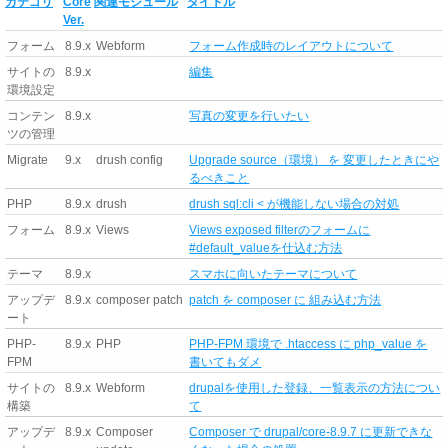
カテゴリ
Core
関連モジュール
タイトル
Ver.
フォーム
8.9.x
Webform
フォーム作成時のレイアウトについて
サイトの
8.9.x
編集
環境設定
コンテン
8.9.x
写真の変更を行いたい
ツの管理
Migrate
9.x
drush config
Upgrade source（環境） を 変更したときにや
るべきこと
PHP
8.9.x
drush
drush sql:cli < が機能しない場合の対処
フォーム
8.9.x
Views
Views exposed filterのフォームに
#default_valueを仕込む方法
テーマ
8.9.x
スマホに向いたテーマについて
アップデ
8.9.x
composer patch
patch を composer に 組み込む方法
ート
PHP-
8.9.x
PHP
PHP-FPM 環境で .htaccess に php_value を
FPM
書いてもダメ
サイトの
8.9.x
Webform
drupalを使用した登録、一覧表示の方法につい
構築
て
アップデ
8.9.x
Composer
Composer で drupal/core-8.9.7 に更新できな