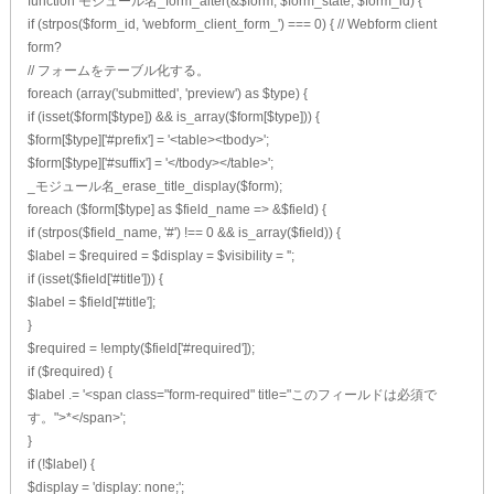
function モジュール名_form_alter(&$form, $form_state, $form_id) {
if (strpos($form_id, 'webform_client_form_') === 0) { // Webform client
form?
// フォームをテーブル化する。
foreach (array('submitted', 'preview') as $type) {
if (isset($form[$type]) && is_array($form[$type])) {
$form[$type]['#prefix'] = '<table><tbody>';
$form[$type]['#suffix'] = '</tbody></table>';
_モジュール名_erase_title_display($form);
foreach ($form[$type] as $field_name => &$field) {
if (strpos($field_name, '#') !== 0 && is_array($field)) {
$label = $required = $display = $visibility = '';
if (isset($field['#title'])) {
$label = $field['#title'];
}
$required = !empty($field['#required']);
if ($required) {
$label .= '<span class="form-required" title="このフィールドは必須で
す。">*</span>';
}
if (!$label) {
$display = 'display: none;';