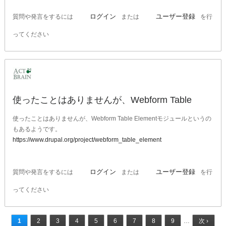
ログイン
ユーザー登録
質問や発言をするには
または
を行
ってください
使ったことはありませんが、Webform Table
使ったことはありませんが、Webform Table Elementモジュールというの
もあるようです。
https://www.drupal.org/project/webform_table_element
ログイン
ユーザー登録
質問や発言をするには
または
を行
ってください
1
2
3
4
5
6
7
8
9
…
次 ›
ページ