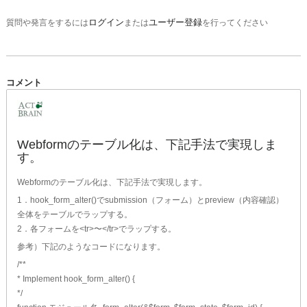
ログイン
ユーザー登録
質問や発言をするには
または
を行ってください
コメント
Webformのテーブル化は、下記手法で実現しま
す。
Webformのテーブル化は、下記手法で実現します。
1．hook_form_alter()でsubmission（フォーム）とpreview（内容確認）
全体をテーブルでラップする。
2．各フォームを<tr>〜</tr>でラップする。
参考）下記のようなコードになります。
/**
* Implement hook_form_alter() {
*/