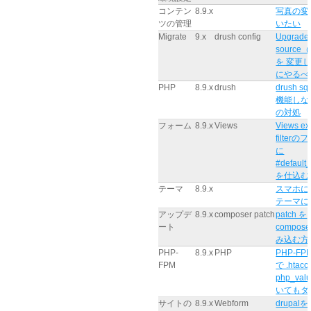
コンテン
8.9.x
写真の変
ツの管理
いたい
Migrate
9.x
drush config
Upgrade
sourc
を 変更
にやるべ
PHP
8.9.x
drush
drush sql
機能しな
の対処
フォーム
8.9.x
Views
Views e
filter
に
#default
を仕込む
テーマ
8.9.x
スマホに
テーマに
アップデ
8.9.x
composer patch
patch を
ート
compose
み込む方
PHP-
8.9.x
PHP
PHP-FP
FPM
で .htacc
php_val
いてもダ
サイトの
8.9.x
Webform
drupal