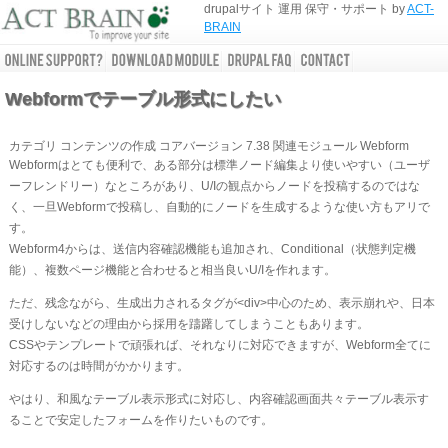
drupalサイト 運用 保守・サポート by
ACT-
BRAIN
Webformでテーブル形式にしたい
カテゴリ
コンテンツの作成
コアバージョン
7.38
関連モジュール
Webform
Webformはとても便利で、ある部分は標準ノード編集より使いやすい（ユーザ
ーフレンドリー）なところがあり、U/Iの観点からノードを投稿するのではな
く、一旦Webformで投稿し、自動的にノードを生成するような使い方もアリで
す。
Webform4からは、送信内容確認機能も追加され、Conditional（状態判定機
能）、複数ページ機能と合わせると相当良いU/Iを作れます。
ただ、残念ながら、生成出力されるタグが<div>中心のため、表示崩れや、日本
受けしないなどの理由から採用を躊躇してしまうこともあります。
CSSやテンプレートで頑張れば、それなりに対応できますが、Webform全てに
対応するのは時間がかかります。
やはり、和風なテーブル表示形式に対応し、内容確認画面共々テーブル表示す
ることで安定したフォームを作りたいものです。