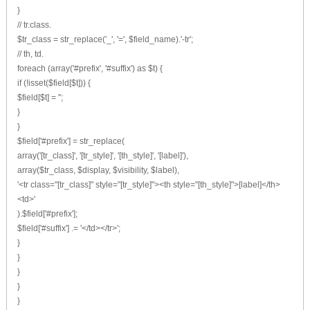
}
// tr.class.
$tr_class = str_replace('_', '=', $field_name).'-tr';
// th, td.
foreach (array('#prefix', '#suffix') as $t) {
if (!isset($field[$t])) {
$field[$t] = '';
}
}
$field['#prefix'] = str_replace(
array('[tr_class]', '[tr_style]', '[th_style]', '[label]'),
array($tr_class, $display, $visibility, $label),
'<tr class="[tr_class]" style="[tr_style]"><th style="[th_style]">[label]</th>
<td>'
).$field['#prefix'];
$field['#suffix'] .= '</td></tr>';
}
}
}
}
}