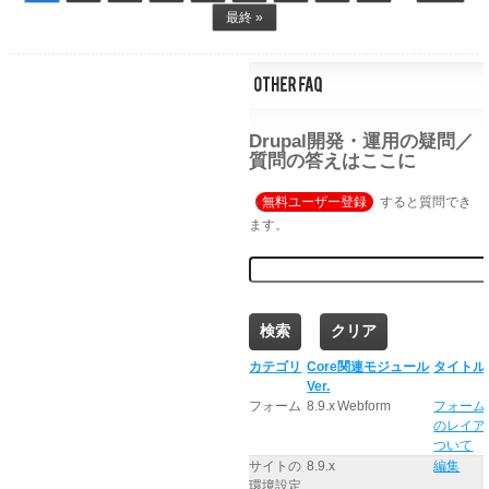
最終 »
Drupal開発・運用の疑問／
質問の答えはここに
無料ユーザー登録
すると質問でき
ます。
カテゴリ
Core
関連モジュール
タイトル
Ver.
フォーム
8.9.x
Webform
フォーム
のレイア
ついて
サイトの
8.9.x
編集
環境設定