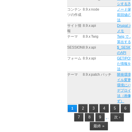
シする方
コンテン
8.9.x
node
ノード保
ツの作成
前回値の
法
サイト情
8.9.x
api
Drupal::r
報
メモ
テーマ
8.9.x
Twig
Twig で
算出する
SESSION
8.9.x
api
$_SESI
のAPI
フォーム
8.9.x
api
GET/PO
た情報を
法
テーマ
8.9.x
patch パッチ
開発環境
イル変更
環境にパ
デプロイ
法（画像
ず）
2
3
4
5
6
1
7
8
9
次 ›
…
最終 »