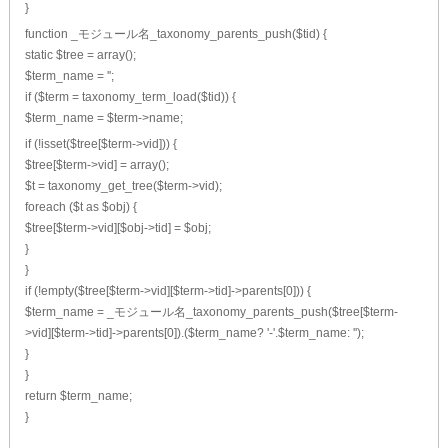
}
function _モジュール名_taxonomy_parents_push($tid) {
static $tree = array();
$term_name = '';
if ($term = taxonomy_term_load($tid)) {
$term_name = $term->name;
if (!isset($tree[$term->vid])) {
$tree[$term->vid] = array();
$t = taxonomy_get_tree($term->vid);
foreach ($t as $obj) {
$tree[$term->vid][$obj->tid] = $obj;
}
}
if (!empty($tree[$term->vid][$term->tid]->parents[0])) {
$term_name = _モジュール名_taxonomy_parents_push($tree[$term-
>vid][$term->tid]->parents[0]).($term_name? '-'.$term_name: '');
}
}
return $term_name;
}