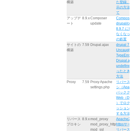
構築
た登録、
示の方法
て
アップデ
8.9.x
Composer
Compose
ート
update
drupal/co
8.9.7 
なくなっ
の処置
サイトの
7.59
Drupal.ajax
drupal 7
構築
Uncaugh
TypeError
Drupal.aj
undefin
ったとき
方法
Proxy
7.59
Proxy Apache
リバース
settings.php
シ（Apa
バックグ
Web（Dru
）でログ
ッション
する方法
リバース
8.9.x
mod_proxy
Apache2
プロキシ
mod_proxy_http
https
mod_ssl
リバース