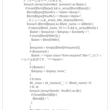
    // フォームをテーブル化する。
    foreach (array('submitted', 'preview') as $type) {
      if (isset($form[$type]) && is_array($form[$type])) {
        $form[$type]['#prefix'] = '<table><tbody>';
        $form[$type]['#suffix'] = '</tbody></table>';
        _モジュール名_erase_title_display($form);
        foreach ($form[$type] as $field_name => &$field) {
          if (strpos($field_name, '#') !== 0 && is_array($field)) {
            $label = $required = $display = $visibility = '';
            if (isset($field['#title'])) {
              $label = $field['#title'];
            }
            $required = !empty($field['#required']);
            if ($required) {
              $label .= '<span class="form-required" title="このフィ
ールドは必須です。">*</span>';
            }
            if (!$label) {
              $display = 'display: none;';
            }
            // tr.class.
            $tr_class = str_replace('_', '=', $field_name).'-tr';
            // th, td.
            foreach (array('#prefix', '#suffix') as $t) {
              if (!isset($field[$t])) {
                $field[$t] = '';
              }
            }