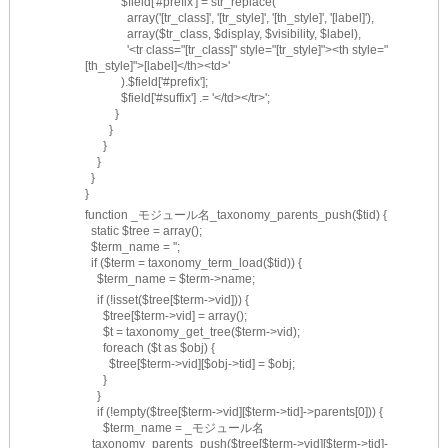
            $field['#prefix'] = str_replace(
              array('[tr_class]', '[tr_style]', '[th_style]', '[label]'),
              array($tr_class, $display, $visibility, $label),
              '<tr class="[tr_class]" style="[tr_style]"><th style="
[th_style]">[label]</th><td>'
            ).$field['#prefix'];
            $field['#suffix'] .= '</td></tr>';
          }
        }
      }
    }
  }
}
function _モジュール名_taxonomy_parents_push($tid) {
  static $tree = array();
  $term_name = '';
  if ($term = taxonomy_term_load($tid)) {
    $term_name = $term->name;
    if (!isset($tree[$term->vid])) {
      $tree[$term->vid] = array();
      $t = taxonomy_get_tree($term->vid);
      foreach ($t as $obj) {
        $tree[$term->vid][$obj->tid] = $obj;
      }
    }
    if (!empty($tree[$term->vid][$term->tid]->parents[0])) {
      $term_name = _モジュール名
_taxonomy_parents_push($tree[$term->vid][$term->tid]-