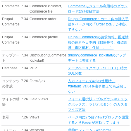
Commerce
7.34
Commerce kickstart,
Commerceモジュール利用時のダウン
Commerce file
ロード製品登録方法
Drupal
7.34
Commerce order
Drupal Commerce：カート内や購入手
Commerce
続きページ内の「Order total」が翻訳
できない
Drupal
7.34
Commerce profile
Drupal Commerceの請求情報、配送情
Commerce
報の住所を日本的（郵便番号、都道府
県、市区町村、住所、、、）
アップデー
7.34
Distribution(Commerce
drushでcommerce_kickstartのアップ
ト
Kickstart)
デートに失敗する
Database
7.34
PHP
データベースクエリ（SELECT）時の
SQL関数
コンテンツ
7.26
Form Ajax
入力フォームで#ajax使用時、
の作成
#default_valueを書き換えても反映し
ない
サイトの構
7.26
Field Views
フォーム選択肢（プルダウンやチェッ
築
クボックス、ラジオボタン）のカスタ
マイズ方法
表示
7.26
Views
ページ内に2つ目Viewsブロックを設置
するときPagerが連動してしまう
フォーム
7.34
Webform
動的なフォーム（webform）