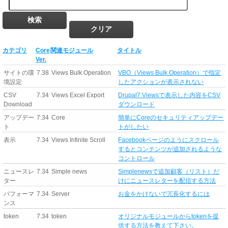
カテゴリ
Core
関連モジュール
タイトル
Ver.
サイトの環
7.38
Views Bulk Operation
VBO（Views Bulk Operation）で指定
境設定
したアクションが表示されない
CSV
7.34
Views Excel Export
Drupal7:Viewsで表示した内容をCSV
Download
ダウンロード
アップデー
7.34
Core
簡単にCoreのセキュリティアップデー
ト
トがしたい
表示
7.34
Views Infinite Scroll
Facebookページのようにスクロール
するとコンテンツが追加されるような
コントロール
ニュースレ
7.34
Simple news
Simplenewsで追加顧客（リスト）だ
ター
けにニュースレターを配信する方法
パフォーマ
7.34
Server
お金をかけないで冗長化するには
ンス
token
7.34
token
オリジナルモジュールからtokenを提
供する方法を教えて下さい。