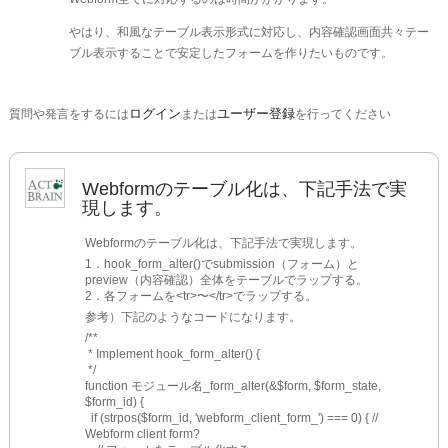
やはり、和風なテーブル表示形式に対応し、内容確認画面共々テー
ブル表示することで安定したフォームを作りたいものです。
ログイン
ユーザー登録
質問や発言をするには
または
を行ってください
Webformのテーブル化は、下記手法で実
現します。
Webformのテーブル化は、下記手法で実現します。
1．hook_form_alter()でsubmission（フォーム）と
preview（内容確認）全体をテーブルでラップする。
2．各フォームを<tr>〜</tr>でラップする。
参考）下記のようなコードになります。
/**
 * Implement hook_form_alter() {
 */
function モジュール名_form_alter(&$form, $form_state, 
$form_id) {
  if (strpos($form_id, 'webform_client_form_') === 0) { // 
Webform client form?