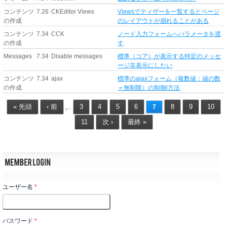
コンテンツ
7.26
CKEditor Views
Viewsでティザーを一覧するとページ
の作成
のレイアウトが崩れることがある
コンテンツ
7.34
CCK
ノード入力フォームへパラメータを渡
の作成
す
Messages
7.34
Disable messages
標準（コア）が表示する特定のメッセ
ージ非表示にしたい
コンテンツ
7.34
ajax
標準のajaxフォーム（複数値：値の数
の作成
＝無制限）の制御l方法
« 先頭
‹ 前
3
4
5
6
8
9
10
…
7
11
次 ›
最終 »
ユーザー名
*
パスワード
*