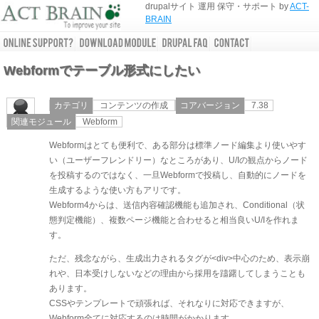
drupalサイト 運用 保守・サポート by
ACT-
BRAIN
Webformでテーブル形式にしたい
カテゴリ
コンテンツの作成
コアバージョン
7.38
関連モジュール
Webform
Webformはとても便利で、ある部分は標準ノード編集より使いやす
い（ユーザーフレンドリー）なところがあり、U/Iの観点からノード
を投稿するのではなく、一旦Webformで投稿し、自動的にノードを
生成するような使い方もアリです。
Webform4からは、送信内容確認機能も追加され、Conditional（状
態判定機能）、複数ページ機能と合わせると相当良いU/Iを作れま
す。
ただ、残念ながら、生成出力されるタグが<div>中心のため、表示崩
れや、日本受けしないなどの理由から採用を躊躇してしまうことも
あります。
CSSやテンプレートで頑張れば、それなりに対応できますが、
Webform全てに対応するのは時間がかかります。