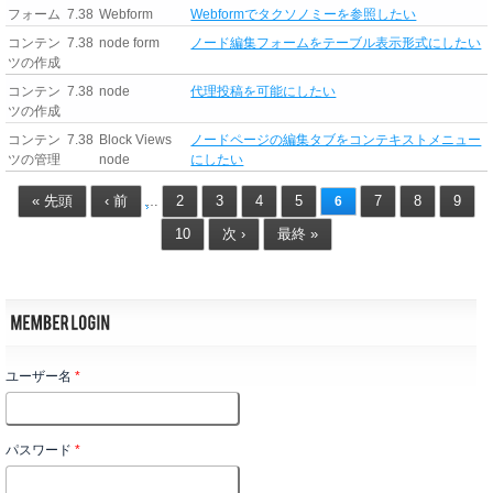
フォーム
7.38
Webform
Webformでタクソノミーを参照したい
コンテン
7.38
node form
ノード編集フォームをテーブル表示形式にしたい
ツの作成
コンテン
7.38
node
代理投稿を可能にしたい
ツの作成
コンテン
7.38
Block Views
ノードページの編集タブをコンテキストメニュー
ツの管理
node
にしたい
« 先頭
‹ 前
2
3
4
5
7
8
9
…
6
10
次 ›
最終 »
ユーザー名
*
パスワード
*