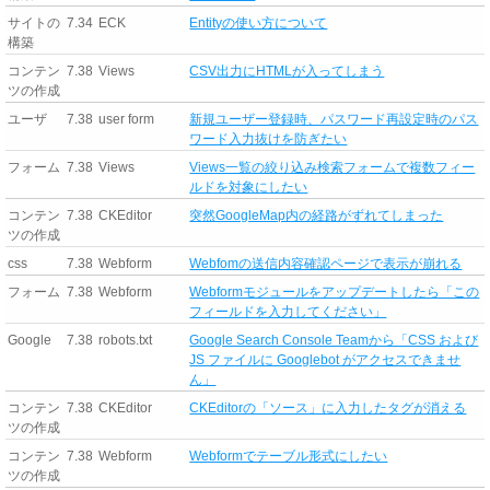
サイトの
7.34
ECK
Entityの使い方について
構築
コンテン
7.38
Views
CSV出力にHTMLが入ってしまう
ツの作成
ユーザ
7.38
user form
新規ユーザー登録時、パスワード再設定時のパス
ワード入力抜けを防ぎたい
フォーム
7.38
Views
Views一覧の絞り込み検索フォームで複数フィー
ルドを対象にしたい
コンテン
7.38
CKEditor
突然GoogleMap内の経路がずれてしまった
ツの作成
css
7.38
Webform
Webfomの送信内容確認ページで表示が崩れる
フォーム
7.38
Webform
Webformモジュールをアップデートしたら「この
フィールドを入力してください」
Google
7.38
robots.txt
Google Search Console Teamから「CSS および
JS ファイルに Googlebot がアクセスできませ
ん」
コンテン
7.38
CKEditor
CKEditorの「ソース」に入力したタグが消える
ツの作成
コンテン
7.38
Webform
Webformでテーブル形式にしたい
ツの作成