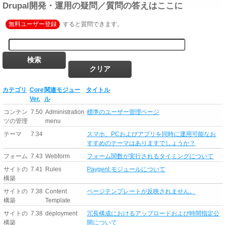
Drupal開発・運用の疑問／質問の答えはここに
無料ユーザー登録
すると質問できます。
カテゴリ
Core
関連モジュー
タイトル
Ver.
ル
コンテン
7.50
Administration
標準のユーザー管理ページ
ツの管理
menu
テーマ
7.34
スマホ、PCおよびアプリを同時に運用可能なお
すすめのテーマはありますでしょうか？
フォーム
7.43
Webform
フォーム関数が実行されるタイミングについて
サイトの
7.41
Rules
Paygent モジュールについて
構築
サイトの
7.38
Content
ページテンプレートが反映されません。
構築
Template
サイトの
7.38
deployment
冗長構成におけるアップロードおよび時間指定公
構築
開について