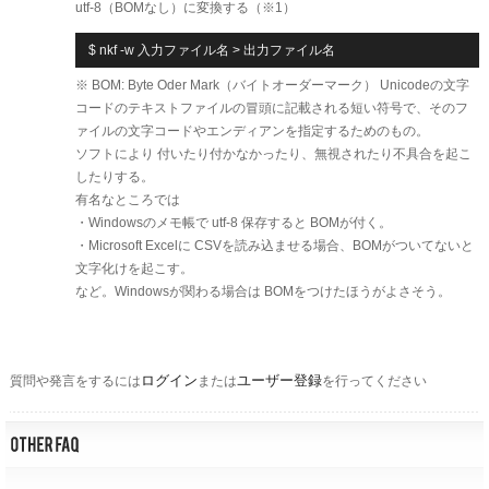
utf-8（BOMなし）に変換する（※1）
$ nkf -w 入力ファイル名 > 出力ファイル名
※ BOM: Byte Oder Mark（バイトオーダーマーク） Unicodeの文字
コードのテキストファイルの冒頭に記載される短い符号で、そのフ
ァイルの文字コードやエンディアンを指定するためのもの。
ソフトにより 付いたり付かなかったり、無視されたり不具合を起こ
したりする。
有名なところでは
・Windowsのメモ帳で utf-8 保存すると BOMが付く。
・Microsoft Excelに CSVを読み込ませる場合、BOMがついてないと
文字化けを起こす。
​など。Windowsが関わる場合は BOMをつけたほうがよさそう。
ログイン
ユーザー登録
質問や発言をするには
または
を行ってください