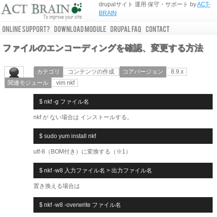
drupalサイト 運用 保守・サポート by
ACT-
BRAIN
ファイルのエンコーディングを確認、変更する方法
カテゴリ
コンテンツの作成
コアバージョン
8.9.x
関連モジュール
vim nkf
nkf が ない場合は インストールする。
utf-8（BOM付き）に変換する（※1）
置き換える場合は