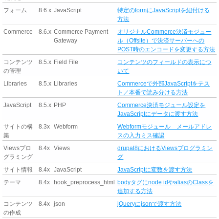
フォーム
8.6.x
JavaScript
特定のformにJavaScriptを紐付ける
方法
Commerce
8.6.x
Commerce Payment
オリジナルCommerce決済モジュー
Gateway
ル（Offsite）で決済サーバーへの
POST時のエンコードを変更する方法
コンテンツ
8.5.x
Field File
コンテンツのフィールドの表示につ
の管理
いて
Libraries
8.5.x
Libraries
Commerceで外部JavaScriptをテス
ト／本番で読み分ける方法
JavaScript
8.5.x
PHP
Commerce決済モジュール設定を
JavaScriptにデータに渡す方法
サイトの構
8.3x
Webform
Webformモジュール メールアドレ
築
スの入力ミス確認
Viewsプロ
8.4x
Views
drupal8におけるViewsプログラミン
グラミング
グ
サイト情報
8.4x
JavaScript
JavaScriptに変数を渡す方法
テーマ
8.4x
hook_preprocess_html
bodyタグにnode idやaliasのClassを
追加する方法
コンテンツ
8.4x
json
jQueryにjsonで渡す方法
の作成