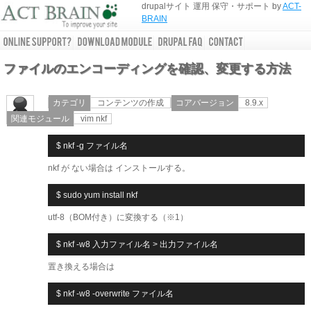
drupalサイト 運用 保守・サポート by
ACT-
BRAIN
ファイルのエンコーディングを確認、変更する方法
カテゴリ
コンテンツの作成
コアバージョン
8.9.x
関連モジュール
vim nkf
nkf が ない場合は インストールする。
utf-8（BOM付き）に変換する（※1）
置き換える場合は