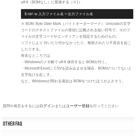
utf-8（BOMなし）に変換する（※1）
$ nkf -w 入力ファイル名 > 出力ファイル名
※ BOM: Byte Oder Mark（バイトオーダーマーク） Unicodeの文字
コードのテキストファイルの冒頭に記載される短い符号で、そのフ
ァイルの文字コードやエンディアンを指定するためのもの。
ソフトにより 付いたり付かなかったり、無視されたり不具合を起こ
したりする。
有名なところでは
・Windowsのメモ帳で utf-8 保存すると BOMが付く。
・Microsoft Excelに CSVを読み込ませる場合、BOMがついてないと
文字化けを起こす。
​など。Windowsが関わる場合は BOMをつけたほうがよさそう。
ログイン
ユーザー登録
質問や発言をするには
または
を行ってください