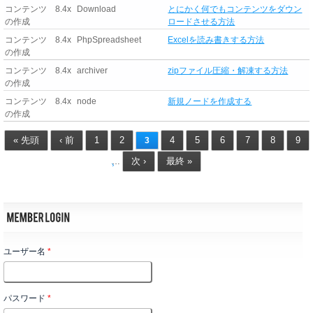
コンテンツ
8.4x
Download
とにかく何でもコンテンツをダウン
の作成
ロードさせる方法
コンテンツ
8.4x
PhpSpreadsheet
Excelを読み書きする方法
の作成
コンテンツ
8.4x
archiver
zipファイル圧縮・解凍する方法
の作成
コンテンツ
8.4x
node
新規ノードを作成する
の作成
« 先頭
‹ 前
1
2
4
5
6
7
8
9
3
次 ›
最終 »
…
ユーザー名
*
パスワード
*