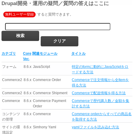
Drupal開発・運用の疑問／質問の答えはここに
無料ユーザー登録
すると質問できます。
カテゴリ
Core
関連モジュール
タイトル
Ver.
フォーム
8.6.x
JavaScript
特定のformに動的にJavaScriptをロ
ードする方法
Commerce2
8.6.x
Commerce Order
Commerceで注文情報から全Itemを
得る方法
Commerce2
8.6.x
Commerce Shipment
Commerceで配送情報を得る方法
Commerce
8.6.x
Commerce Payment
Commerceで歴代購入数／金額を集
Order
計する方法
コンテンツ
8.6.x
Commerce
Commerce orderからすべての商品名
の管理
を取得する方法
サイトの環
8.6.x
Simhony Yaml
yamlファイルを読み込む方法
境設定