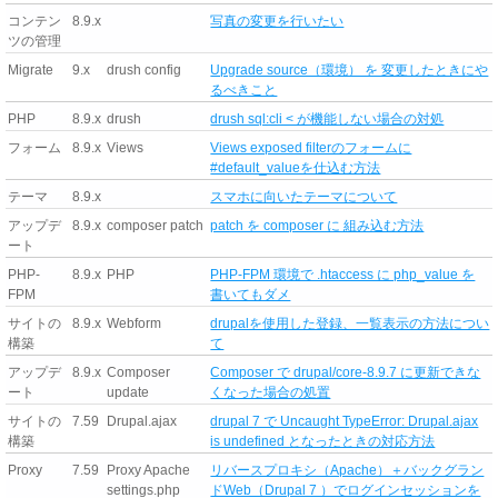
コンテン
8.9.x
写真の変更を行いたい
ツの管理
Migrate
9.x
drush config
Upgrade source（環境） を 変更したときにや
るべきこと
PHP
8.9.x
drush
drush sql:cli < が機能しない場合の対処
フォーム
8.9.x
Views
Views exposed filterのフォームに
#default_valueを仕込む方法
テーマ
8.9.x
スマホに向いたテーマについて
アップデ
8.9.x
composer patch
patch を composer に 組み込む方法
ート
PHP-
8.9.x
PHP
PHP-FPM 環境で .htaccess に php_value を
FPM
書いてもダメ
サイトの
8.9.x
Webform
drupalを使用した登録、一覧表示の方法につい
構築
て
アップデ
8.9.x
Composer
Composer で drupal/core-8.9.7 に更新できな
ート
update
くなった場合の処置
サイトの
7.59
Drupal.ajax
drupal 7 で Uncaught TypeError: Drupal.ajax
構築
is undefined となったときの対応方法
Proxy
7.59
Proxy Apache
リバースプロキシ（Apache）＋バックグラン
settings.php
ドWeb（Drupal 7 ）でログインセッションを