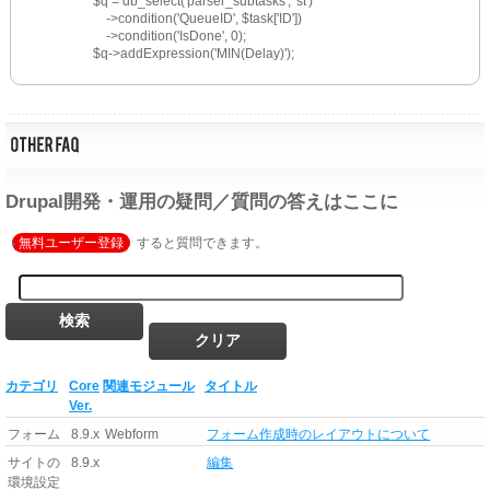
$q = db_select('parser_subtasks', 'st')
　->condition('QueueID', $task['ID'])
　->condition('IsDone', 0);
$q->addExpression('MIN(Delay)');
Drupal開発・運用の疑問／質問の答えはここに
無料ユーザー登録
すると質問できます。
カテゴリ
Core
関連モジュール
タイトル
Ver.
フォーム
8.9.x
Webform
フォーム作成時のレイアウトについて
サイトの
8.9.x
編集
環境設定