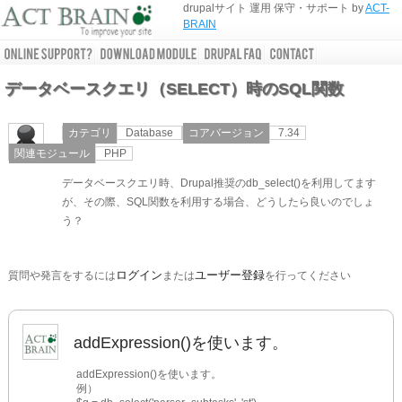
drupalサイト 運用 保守・サポート by
ACT-
BRAIN
データベースクエリ（SELECT）時のSQL関数
カテゴリ
Database
コアバージョン
7.34
関連モジュール
PHP
データベースクエリ時、Drupal推奨のdb_select()を利用してます
が、その際、SQL関数を利用する場合、どうしたら良いのでしょ
う？
ログイン
ユーザー登録
質問や発言をするには
または
を行ってください
addExpression()を使います。
addExpression()を使います。
例）