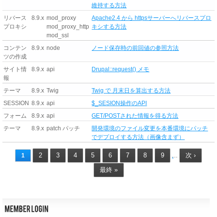
維持する方法
リバース
8.9.x
mod_proxy
Apache2.4 から httpsサーバーへリバースプロ
プロキシ
mod_proxy_http
キシする方法
mod_ssl
コンテン
8.9.x
node
ノード保存時の前回値の参照方法
ツの作成
サイト情
8.9.x
api
Drupal::request() メモ
報
テーマ
8.9.x
Twig
Twig で 月末日を算出する方法
SESSION
8.9.x
api
$_SESION操作のAPI
フォーム
8.9.x
api
GET/POSTされた情報を得る方法
テーマ
8.9.x
patch パッチ
開発環境のファイル変更を本番環境にパッチ
でデプロイする方法（画像含まず）
2
3
4
5
6
7
8
9
次 ›
1
…
最終 »