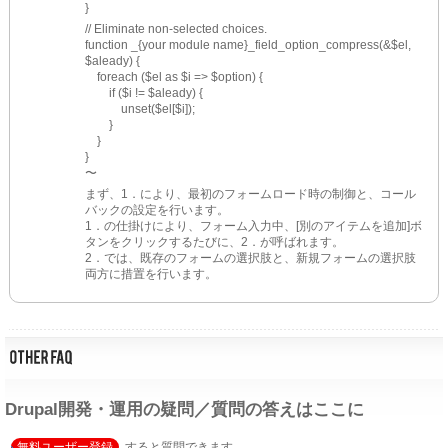
}
// Eliminate non-selected choices.
function _{your module name}_field_option_compress(&$el, 
$aleady) {
　foreach ($el as $i => $option) {
　　if ($i != $aleady) {
　　　unset($el[$i]);
　　}
　}
}
〜
まず、1．により、最初のフォームロード時の制御と、コール
バックの設定を行います。
1．の仕掛けにより、フォーム入力中、[別のアイテムを追加]ボ
タンをクリックするたびに、2．が呼ばれます。
2．では、既存のフォームの選択肢と、新規フォームの選択肢
両方に措置を行います。
Drupal開発・運用の疑問／質問の答えはここに
無料ユーザー登録
すると質問できます。