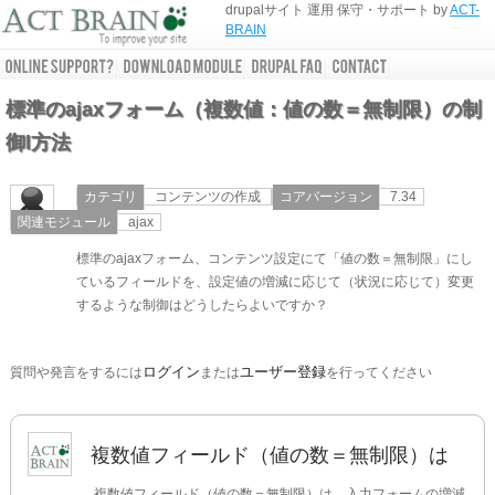
drupalサイト 運用 保守・サポート by
ACT-
BRAIN
標準のajaxフォーム（複数値：値の数＝無制限）の制
御l方法
カテゴリ
コンテンツの作成
コアバージョン
7.34
関連モジュール
ajax
標準のajaxフォーム、コンテンツ設定にて「値の数＝無制限」にし
ているフィールドを、設定値の増減に応じて（状況に応じて）変更
するような制御はどうしたらよいですか？
ログイン
ユーザー登録
質問や発言をするには
または
を行ってください
複数値フィールド（値の数＝無制限）は
複数値フィールド（値の数＝無制限）は、入力フォームの増減