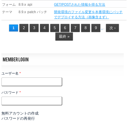
フォーム
8.9.x
api
GET/POSTされた情報を得る方法
テーマ
8.9.x
patch パッチ
開発環境のファイル変更を本番環境にパッチ
でデプロイする方法（画像含まず）
2
3
4
5
6
7
8
9
次 ›
1
…
最終 »
ユーザー名
*
パスワード
*
無料アカウントの作成
パスワードの再発行