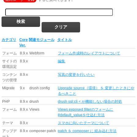
カテゴリ
Core
関連モジュール
タイトル
Ver.
フォーム
8.9.x
Webform
フォーム作成時のレイアウトについて
サイトの
8.9.x
編集
環境設定
コンテン
8.9.x
写真の変更を行いたい
ツの管理
Migrate
9.x
drush config
Upgrade source（環境） を 変更したときにや
るべきこと
PHP
8.9.x
drush
drush sql:cli < が機能しない場合の対処
フォーム
8.9.x
Views
Views exposed filterのフォームに
#default_valueを仕込む方法
テーマ
8.9.x
スマホに向いたテーマについて
アップデ
8.9.x
composer patch
patch を composer に 組み込む方法
ート