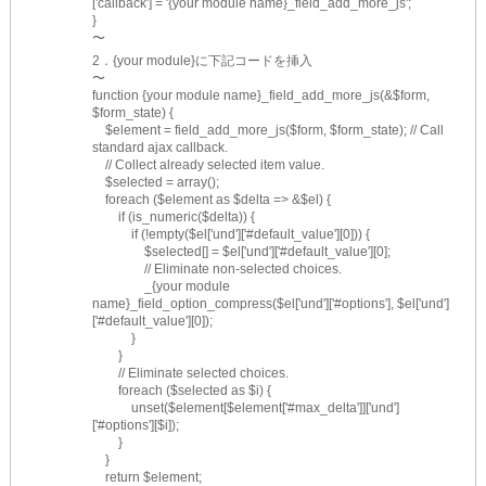
['callback'] = '{your module name}_field_add_more_js';
}
〜
2．{your module}に下記コードを挿入
〜
function {your module name}_field_add_more_js(&$form, 
$form_state) {
　$element = field_add_more_js($form, $form_state); // Call 
standard ajax callback.
　// Collect already selected item value.
　$selected = array();
　foreach ($element as $delta => &$el) {
　　if (is_numeric($delta)) {
　　　if (!empty($el['und']['#default_value'][0])) {
　　　　$selected[] = $el['und']['#default_value'][0];
　　　　// Eliminate non-selected choices.
　　　　_{your module 
name}_field_option_compress($el['und']['#options'], $el['und']
['#default_value'][0]);
　　　}
　　}
　　// Eliminate selected choices.
　　foreach ($selected as $i) {
　　　unset($element[$element['#max_delta']]['und']
['#options'][$i]);
　　}
　}
　return $element;