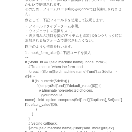
がajaxで制御されます。
そのため、フォームロード時のみのhookでは制御しきれませ
ん。
例として、下記フィールドを想定して説明します。
・フィールドタイプ＝ターム参照。
・ウィジェット＝選択リスト。
・選択済みの項目を[別のアイテムを追加]ボタンクリック時に
追加される新フォームで選択させたくない。
以下のような措置を行います。
1．hook_form_alter()に下記コードを挿入
〜
if ($form_id == '{field machine name}_node_form') {
　// Treatment of when the form load.
　foreach ($form[{field machine name}]['und'] as $delta => 
&$el) {
　　if (is_numeric($delta)) {
　　　if (!empty($el['und']['#default_value'][0])) {
　　　　// Eliminate non-selected choices.
　　　　_{your module 
name}_field_option_compress($el['und']['#options'], $el['und']
['#default_value'][0]);
　　　}
　　}
　}
　// Setting callback.
　$form[{field machine name}]['und']['add_more']['#ajax']