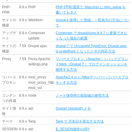
PHP-
8.9.x
PHP
PHP-FPM 環境で .htaccess に php_value を
FPM
書いてもダメ
サイトの
8.9.x
Webform
drupalを使用した登録、一覧表示の方法につい
構築
て
アップデ
8.9.x
Composer
Composer で drupal/core-8.9.7 に更新できな
ート
update
くなった場合の処置
サイトの
7.59
Drupal.ajax
drupal 7 で Uncaught TypeError: Drupal.ajax
構築
is undefined となったときの対応方法
Proxy
7.59
Proxy Apache
リバースプロキシ（Apache）＋バックグラン
settings.php
ドWeb（Drupal 7 ）でログインセッションを
維持する方法
リバース
8.9.x
mod_proxy
Apache2.4 から httpsサーバーへリバースプロ
プロキシ
mod_proxy_http
キシする方法
mod_ssl
コンテン
8.9.x
node
ノード保存時の前回値の参照方法
ツの作成
サイト情
8.9.x
api
Drupal::request() メモ
報
テーマ
8.9.x
Twig
Twig で 月末日を算出する方法
SESSION
8.9.x
api
$_SESION操作のAPI