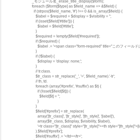
        _モジュール名_erase_title_display($form);
        foreach ($form[$type] as $field_name => &$field) {
          if (strpos($field_name, '#') !== 0 && is_array($field)) {
            $label = $required = $display = $visibility = '';
            if (isset($field['#title'])) {
              $label = $field['#title'];
            }
            $required = !empty($field['#required']);
            if ($required) {
              $label .= '<span class="form-required" title="
            }
            if (!$label) {
              $display = 'display: none;';
            }
            // tr.class.
            $tr_class = str_replace('_', '=', $field_name).'-tr';
            // th, td.
            foreach (array('#prefix', '#suffix') as $t) {
              if (!isset($field[$t])) {
                $field[$t] = '';
              }
            }
            $field['#prefix'] = str_replace(
              array('[tr_class]', '[tr_style]', '[th_style]', '[label]'),
              array($tr_class, $display, $visibility, $label),
              '<tr class="[tr_class]" style="[tr_style]"><th style="[th_style]
            ).$field['#prefix'];
            $field['#suffix'] .= '</td></tr>';