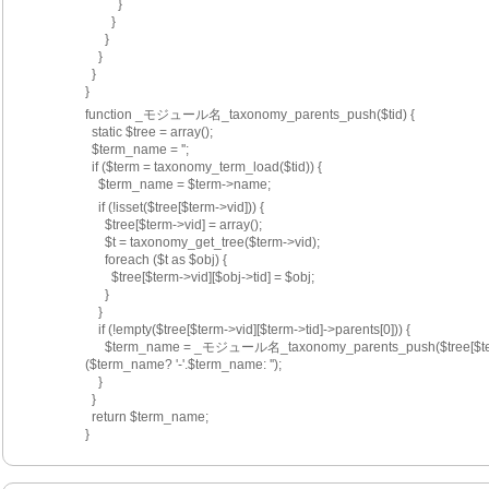
          }
        }
      }
    }
  }
}
function _モジュール名_taxonomy_parents_push($tid) {
  static $tree = array();
  $term_name = '';
  if ($term = taxonomy_term_load($tid)) {
    $term_name = $term->name;
    if (!isset($tree[$term->vid])) {
      $tree[$term->vid] = array();
      $t = taxonomy_get_tree($term->vid);
      foreach ($t as $obj) {
        $tree[$term->vid][$obj->tid] = $obj;
      }
    }
    if (!empty($tree[$term->vid][$term->tid]->parents[0])) {
      $term_name = _モジュール名_taxonomy_parents_push($tree[$term->vid][$term->tid]->parents[0]).
($term_name? '-'.$term_name: '');
    }
  }
  return $term_name;
}