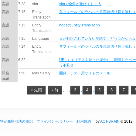
言語
7.28
vim
vimで全角が化けてしまう
言語
7.15
Entity
各フィールドのラベルの多言語切り替え漏れ（
Translation
言語
7.15
Entity
nodeのEntity Translation
Translation
言語
7.15
Language
まだ翻訳されていない英語文、どうにかならな
言語
7.14
Entity
各フィールドのラベルの多言語切り替え漏れ（
Translation
言語
6.22
URLエイリアスを使った場合に、翻訳したペー
う不具合
開発
7.50
Mail Safety
開発／テスト用サイトのメール
mail
« 先頭
‹ 前
3
4
5
6
7
…
特定商取引法の表記
プライバシーポリシー
利用規約
by
ACT-BRAIN
© 2012