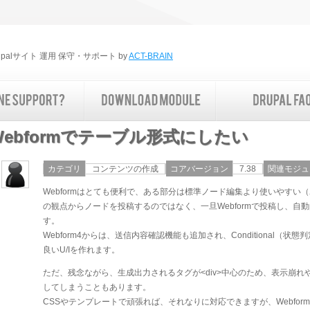
rupalサイト 運用 保守・サポート by
ACT-BRAIN
Webformでテーブル形式にしたい
カテゴリ
コンテンツの作成
コアバージョン
7.38
関連モジュ
Webformはとても便利で、ある部分は標準ノード編集より使いやすい（
の観点からノードを投稿するのではなく、一旦Webformで投稿し、
す。
Webform4からは、送信内容確認機能も追加され、Conditional
良いU/Iを作れます。
ただ、残念ながら、生成出力されるタグが<div>中心のため、表示崩
してしまうこともあります。
CSSやテンプレートで頑張れば、それなりに対応できますが、Webfo