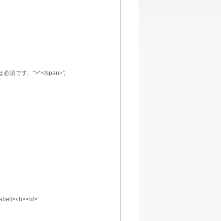
このフィールドは必須です。">*</span>';
">[label]</th><td>'