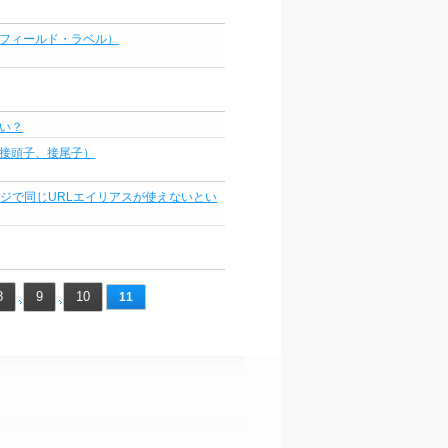
フィールド・ラベル）
い？
接頭子、接尾子）
ジで同じURLエイリアスが使えないとい
8
9
10
11