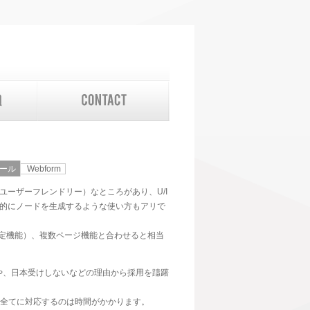
ール
Webform
ユーザーフレンドリー）なところがあり、U/I
自動的にノードを生成するような使い方もアリで
（状態判定機能）、複数ページ機能と合わせると相当
れや、日本受けしないなどの理由から採用を躊躇
rm全てに対応するのは時間がかかります。