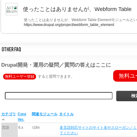
使ったことはありませんが、Webform Table
使ったことはありませんが、Webform Table Elementモジュー
https://www.drupal.org/project/webform_table_element
Drupal開発・運用の疑問／質問の答えはここに
無料ユ
無料ユーザー登録
すると質問できます。
カテゴリ
Core
関連モジュール
タイトル
Ver.
言語
6.x
i18n
多言語対応サイトのサイト名やスローガン／ミ
てください