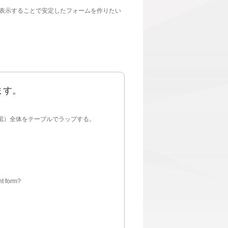
表示することで安定したフォームを作りたい
ます。
ew（内容確認）全体をテーブルでラップする。
nt form?