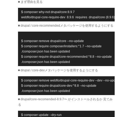
■ まず理由を見る
$ composer why-not drupal/core:8.9.7

webflo/drupal-core-require-dev  8.9.6  requires  drupal/core (8.9.6)
■ drupal / core-recommendedメタパッケージを使用するようにする
$ composer remove drupal/core --no-update

$ composer require composer/installers:^1.7 --no-update

./composer.json has been updated

$ composer require drupal/core-recommended:^8.8 --no-update

./composer.json has been updated
■ drupal / core-devメタパッケージを使用するようにする
$ composer remove webflo/drupal-core-require-dev --dev --no-updat
$ composer require drupal/core-dev:^8.8 --no-update

./composer.json has been updated
■ drupal/core-recomended-8.9.7〜 がインストールされるか 見てみ
る
$ composer update --dry-run
