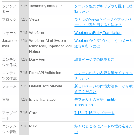
タクソノ
7.15
Taxonomy manager
タームを他のボキャブラリ配下に移
ミー
動したい
ブロック
7.15
Views
ひとつのViewsをページやブックペ
ージ中で再利用する方法は？
フォーム
7.15
Webform
WebformのEntity Translation
Japanese
7.15
Webform, Mail System,
Webformから文字化けしないメール
mail
Mime Mail, Japanese Mail
送信を行うには
Helper
コンテン
7.15
Darty Form
編集ページでの操作ミス
ツの作成
コンテン
7.15
Form API Validation
フォームの入力内容を細かくチェッ
ツの作成
クしたい
フォーム
7.15
DefaultTextForNode
新しいページの作成方法を一から教
えてください
言語
7.15
Entity Translation
デフォルトの言語 - Entity
Translation
アップデ
7.16
Core
7.15→7.16アップデート
ート
コンテン
7.16
PHP
好きなところにノードを埋め込みた
ツの管理
い