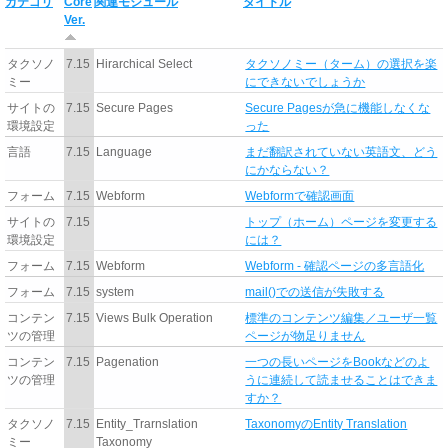
カテゴリ
Core
関連モジュール
タイトル
Ver.
タクソノ
7.15
Hirarchical Select
タクソノミー（ターム）の選択を楽
ミー
にできないでしょうか
サイトの
7.15
Secure Pages
Secure Pagesが急に機能しなくな
環境設定
った
言語
7.15
Language
まだ翻訳されていない英語文、どう
にかならない？
フォーム
7.15
Webform
Webformで確認画面
サイトの
7.15
トップ（ホーム）ページを変更する
環境設定
には？
フォーム
7.15
Webform
Webform - 確認ページの多言語化
フォーム
7.15
system
mail()での送信が失敗する
コンテン
7.15
Views Bulk Operation
標準のコンテンツ編集／ユーザ一覧
ツの管理
ページが物足りません
コンテン
7.15
Pagenation
一つの長いページをBookなどのよ
ツの管理
うに連続して読ませることはできま
すか？
タクソノ
7.15
Entity_Trarnslation
TaxonomyのEntity Translation
ミー
Taxonomy