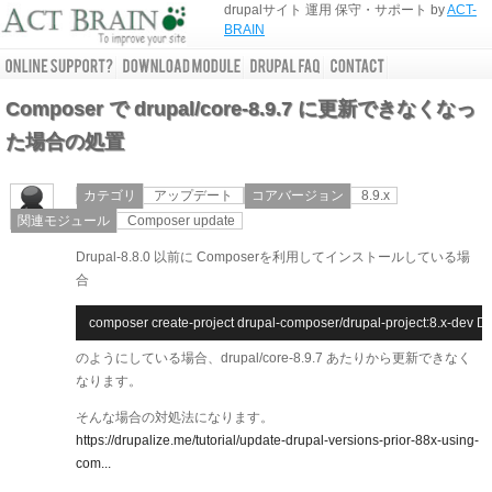
drupalサイト 運用 保守・サポート by
ACT-
BRAIN
Composer で drupal/core-8.9.7 に更新できなくなっ
た場合の処置
カテゴリ
アップデート
コアバージョン
8.9.x
関連モジュール
Composer update
Drupal-8.8.0 以前に Composerを利用してインストールしている場
合
composer create-project drupal-composer/drupal-project:8.x-dev D
のようにしている場合、drupal/core-8.9.7 あたりから更新できなく
なります。
そんな場合の対処法になります。
https://drupalize.me/tutorial/update-drupal-versions-prior-88x-using-
com...