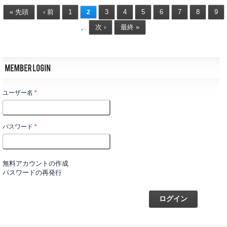
« 先頭
‹ 前
1
3
4
5
6
7
8
9
2
次 ›
最終 »
…
ユーザー名
*
パスワード
*
無料アカウントの作成
パスワードの再発行