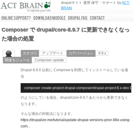
drupalサイト 運用 保守・サポート by
ACT-
BRAIN
Composer で drupal/core-8.9.7 に更新できなくなっ
た場合の処置
カテゴリ
アップデート
コアバージョン
8.9.x
関連モジュール
Composer update
Drupal-8.8.0 以前に Composerを利用してインストールしている場
合
composer create-project drupal-composer/drupal-project:8.x-dev D
のようにしている場合、drupal/core-8.9.7 あたりから更新できなく
なります。
そんな場合の対処法になります。
https://drupalize.me/tutorial/update-drupal-versions-prior-88x-using-
com...