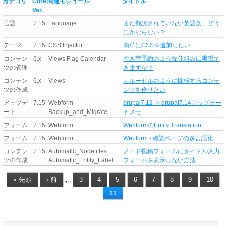
カテゴリ
Core
関連モジュール
タイトル
Ver.
言語
7.15
Language
まだ翻訳されていない英語文、どう
にかならない？
テーマ
7.15
CSS Injector
簡単にCSSを追加したい
コンテン
6.x
Views Flag Calendar
空き室予約のような仕組みは実現で
ツの管理
きますか？
コンテン
6.x
Views
カルーセルのように回転するコンテ
ツの作成
ンツを作りたい
アップデ
7.15
Webform
drupal7.12 -> drupal7.14アップデー
ート
Backup_and_Migrate
トメモ
フォーム
7.15
Webform
WebformのEntity Translation
フォーム
7.15
Webform
Webform - 確認ページの多言語化
コンテン
7.15
Automatic_Nodetitles
ノード投稿フォームにタイトル入力
ツの作成
Automatic_Entity_Label
フォームを表示しない方法
« 先頭
‹ 前
3
4
5
6
7
8
9
10
…
11