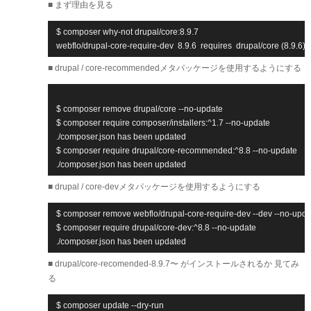
■ まず理由を見る
$ composer why-not drupal/core:8.9.7

webflo/drupal-core-require-dev  8.9.6  requires  drupal/core (8.9.6)
■ drupal / core-recommendedメタパッケージを使用するようにする
$ composer remove drupal/core --no-update

$ composer require composer/installers:^1.7 --no-update

./composer.json has been updated

$ composer require drupal/core-recommended:^8.8 --no-update

./composer.json has been updated
■ drupal / core-devメタパッケージを使用するようにする
$ composer remove webflo/drupal-core-require-dev --dev --no-updat
$ composer require drupal/core-dev:^8.8 --no-update

./composer.json has been updated
■ drupal/core-recomended-8.9.7〜 がインストールされるか 見てみ
る
$ composer update --dry-run
