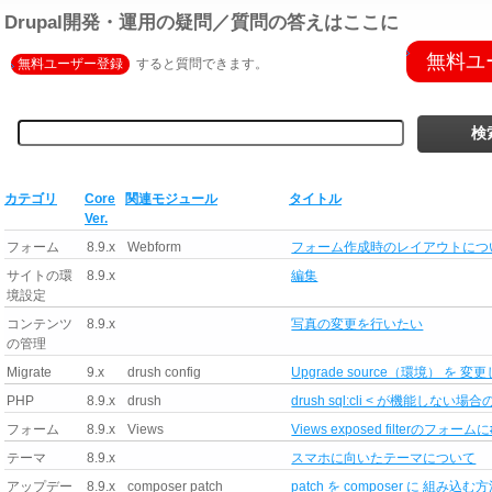
Drupal開発・運用の疑問／質問の答えはここに
無料ユ
無料ユーザー登録
すると質問できます。
カテゴリ
Core
関連モジュール
タイトル
Ver.
フォーム
8.9.x
Webform
フォーム作成時のレイアウトにつ
サイトの環
8.9.x
編集
境設定
コンテンツ
8.9.x
写真の変更を行いたい
の管理
Migrate
9.x
drush config
Upgrade source（環境） を
PHP
8.9.x
drush
drush sql:cli < が機能しない場
フォーム
8.9.x
Views
Views exposed filterのフォーム
テーマ
8.9.x
スマホに向いたテーマについて
アップデー
8.9.x
composer patch
patch を composer に 組み込む