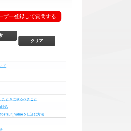
ーザー登録して質問する
いて
 変更したときにやるべきこと
合の対処
に#default_valueを仕込む方法
方法