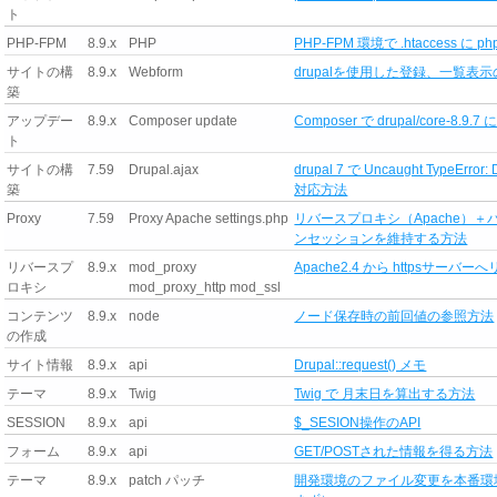
ト
PHP-FPM
8.9.x
PHP
PHP-FPM 環境で .htaccess に 
サイトの構
8.9.x
Webform
drupalを使用した登録、一覧表
築
アップデー
8.9.x
Composer update
Composer で drupal/core
ト
サイトの構
7.59
Drupal.ajax
drupal 7 で Uncaught TypeErro
築
対応方法
Proxy
7.59
Proxy Apache settings.php
リバースプロキシ（Apache）＋バ
ンセッションを維持する方法
リバースプ
8.9.x
mod_proxy
Apache2.4 から httpsサー
ロキシ
mod_proxy_http mod_ssl
コンテンツ
8.9.x
node
ノード保存時の前回値の参照方法
の作成
サイト情報
8.9.x
api
Drupal::request() メモ
テーマ
8.9.x
Twig
Twig で 月末日を算出する方法
SESSION
8.9.x
api
$_SESION操作のAPI
フォーム
8.9.x
api
GET/POSTされた情報を得る方法
テーマ
8.9.x
patch パッチ
開発環境のファイル変更を本番環