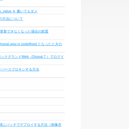
php_value を 書いてもダメ
示の方法について
-8.9.7 に更新できなくなった場合の処置
r: Drupal.ajax is undefined となったときの
ックグランドWeb（Drupal 7 ）でログイ
バーへリバースプロキシする方法
境にパッチでデプロイする方法（画像含