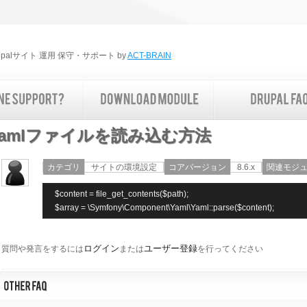
rupalサイト 運用 保守・サポート by
ACT-BRAIN
yamlファイルを読み込む方法
カテゴリ
サイトの環境設定
コアバージョン
8.6.x
関連モジ
  $content = file_get_contents($path);

ログイン
ユーザー登録
質問や発言をするには
または
を行ってください