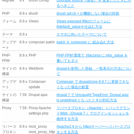
Migrate
9.x
drush config
Upgrade source（環境） を 変更したときにや
るべきこと
PHP
8.9.x
drush
drush sql:cli < が機能しない場合の対処
フォーム
8.9.x
Views
Views exposed filterのフォームに
#default_valueを仕込む方法
テーマ
8.9.x
スマホに向いたテーマについて
アップデ
8.9.x
composer patch
patch を composer に 組み込む方法
ート
PHP-
8.9.x
PHP
PHP-FPM 環境で .htaccess に php_value を
FPM
書いてもダメ
サイトの
8.9.x
Webform
drupalを使用した登録、一覧表示の方法につい
構築
て
アップデ
8.9.x
Composer
Composer で drupal/core-8.9.7 に更新できな
ート
update
くなった場合の処置
サイトの
7.59
Drupal.ajax
drupal 7 で Uncaught TypeError: Drupal.ajax
構築
is undefined となったときの対応方法
Proxy
7.59
Proxy Apache
リバースプロキシ（Apache）＋バックグラン
settings.php
ドWeb（Drupal 7 ）でログインセッションを
維持する方法
リバース
8.9.x
mod_proxy
Apache2.4 から httpsサーバーへリバースプロ
プロキシ
mod_proxy_http
キシする方法