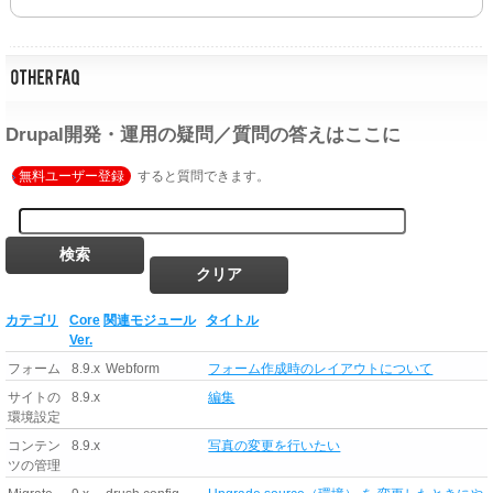
Drupal開発・運用の疑問／質問の答えはここに
無料ユーザー登録
すると質問できます。
カテゴリ
Core
関連モジュール
タイトル
Ver.
フォーム
8.9.x
Webform
フォーム作成時のレイアウトについて
サイトの
8.9.x
編集
環境設定
コンテン
8.9.x
写真の変更を行いたい
ツの管理