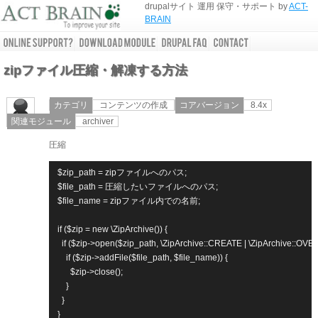
drupalサイト 運用 保守・サポート by
ACT-
BRAIN
zipファイル圧縮・解凍する方法
カテゴリ
コンテンツの作成
コアバージョン
8.4x
関連モジュール
archiver
圧縮
$zip_path = zipファイルへのパス;

$file_path = 圧縮したいファイルへのパス;

$file_name = zipファイル内での名前;

if ($zip = new \ZipArchive()) {

  if ($zip->open($zip_path, \ZipArchive::CREATE | \ZipArchive::OVE
    if ($zip->addFile($file_path, $file_name)) {

      $zip->close();

    }

  }
