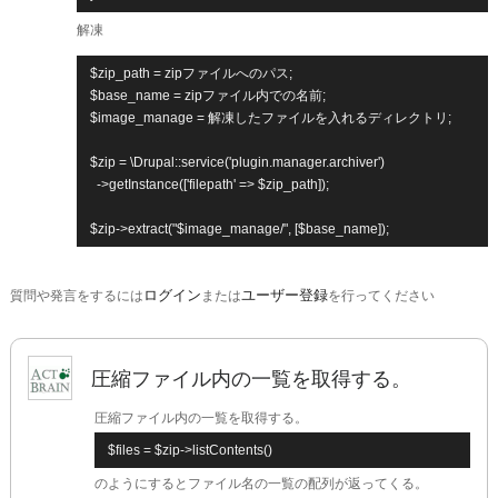
解凍
$zip_path = zipファイルへのパス;

$base_name = zipファイル内での名前;

$image_manage = 解凍したファイルを入れるディレクトリ;

$zip = \Drupal::service('plugin.manager.archiver')

  ->getInstance(['filepath' => $zip_path]);

ログイン
ユーザー登録
質問や発言をするには
または
を行ってください
圧縮ファイル内の一覧を取得する。
圧縮ファイル内の一覧を取得する。
$files = $zip->listContents()
のようにするとファイル名の一覧の配列が返ってくる。