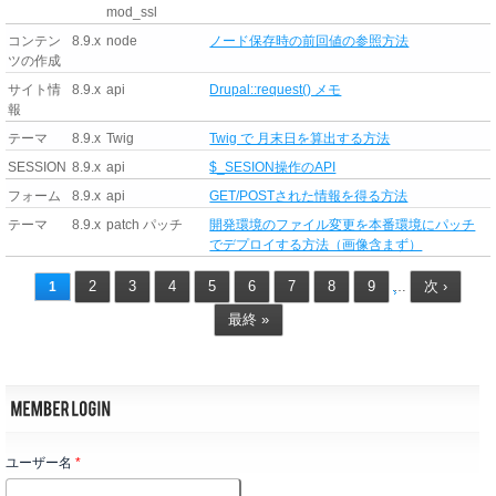
mod_ssl
コンテン
8.9.x
node
ノード保存時の前回値の参照方法
ツの作成
サイト情
8.9.x
api
Drupal::request() メモ
報
テーマ
8.9.x
Twig
Twig で 月末日を算出する方法
SESSION
8.9.x
api
$_SESION操作のAPI
フォーム
8.9.x
api
GET/POSTされた情報を得る方法
テーマ
8.9.x
patch パッチ
開発環境のファイル変更を本番環境にパッチ
でデプロイする方法（画像含まず）
2
3
4
5
6
7
8
9
次 ›
1
…
最終 »
ユーザー名
*