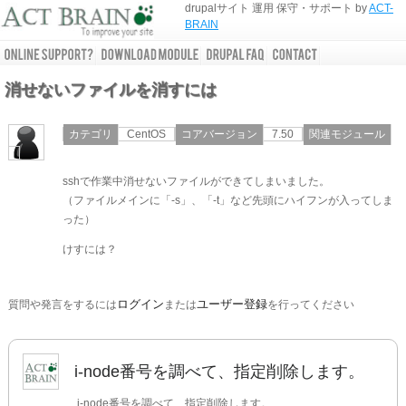
drupalサイト 運用 保守・サポート by
ACT-
BRAIN
消せないファイルを消すには
カテゴリ
CentOS
コアバージョン
7.50
関連モジュール
sshで作業中消せないファイルができてしまいました。
（ファイルメインに「-s」、「-t」など先頭にハイフンが入ってしま
った）
けすには？
ログイン
ユーザー登録
質問や発言をするには
または
を行ってください
i-node番号を調べて、指定削除します。
i-node番号を調べて、指定削除します。