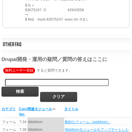
$ ls -i
83075247 -S			42643558
〜
$ find . -inum 83075247 -exec rm -rf {} \;
Drupal開発・運用の疑問／質問の答えはここに
無料ユーザー登録
すると質問できます。
カテゴリ
Core
関連モジュール
タイトル
Ver.
フォーム
7.34
Webform
動的なフォーム（webform）
フォーム
7.38
Webform
Webformモジュールをアップデートした