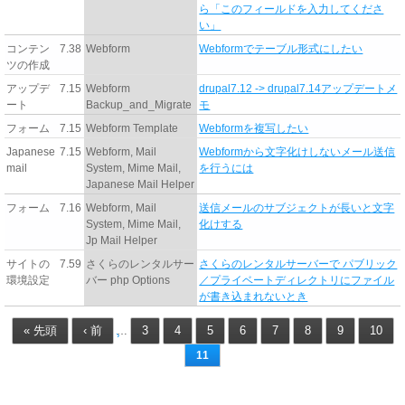
ら「このフィールドを入力してくださ
い」
コンテン
7.38
Webform
Webformでテーブル形式にしたい
ツの作成
アップデ
7.15
Webform
drupal7.12 -> drupal7.14アップデートメ
ート
Backup_and_Migrate
モ
フォーム
7.15
Webform Template
Webformを複写したい
Japanese
7.15
Webform, Mail
Webformから文字化けしないメール送信
mail
System, Mime Mail,
を行うには
Japanese Mail Helper
フォーム
7.16
Webform, Mail
送信メールのサブジェクトが長いと文字
System, Mime Mail,
化けする
Jp Mail Helper
サイトの
7.59
さくらのレンタルサー
さくらのレンタルサーバーで パブリック
環境設定
バー php Options
／プライベートディレクトリにファイル
が書き込まれないとき
« 先頭
‹ 前
3
4
5
6
7
8
9
10
…
11