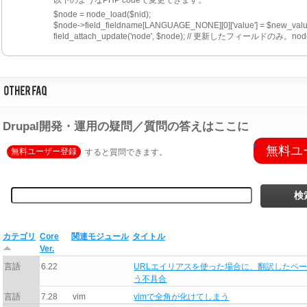
$node = node_load($nid);
$node->field_fieldname[LANGUAGE_NONE][0]['value'] = $new_valu
field_attach_update('node', $node); // 更新したフィールドのみ
Drupal開発・運用の疑問／質問の答えはここに
無料ユ
無料ユーザー登録
すると質問できます。
カテゴリ
Core
関連モジュール
タイトル
Ver.
言語
6.22
URLエイリアスを使った場合に、翻訳したペー
う不具合
言語
7.28
vim
vimで全角が化けてしまう