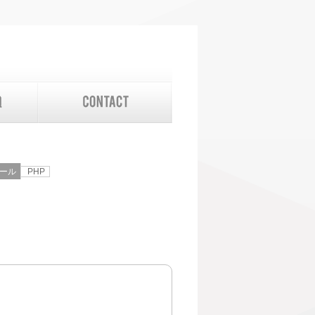
る
ール
PHP