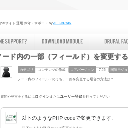
rupalサイト 運用 保守・サポート by
ACT-BRAIN
ノード内の一部（フィールド）を変更す
カテゴリ
コンテンツの作成
コアバージョン
7.26
関連モジュ
ノード内のフィールドのうち、一部を変更する場合の方法は？
ログイン
ユーザー登録
質問や発言をするには
または
を行ってください
以下のようなPHP codeで変更できます。
以下のようなPHP codeで変更できます。