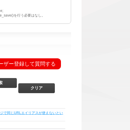
e;
。node_save()を行う必要はなし。
ーザー登録して質問する
ジで同じURLエイリアスが使えないとい