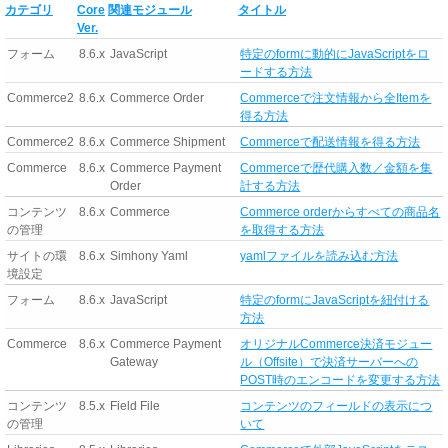
カテゴリ
Core
関連モジュール
タイトル
Ver.
フォーム
8.6.x
JavaScript
特定のformに動的にJavaScriptをロ
ードする方法
Commerce2
8.6.x
Commerce Order
Commerceで注文情報から全Itemを
得る方法
Commerce2
8.6.x
Commerce Shipment
Commerceで配送情報を得る方法
Commerce
8.6.x
Commerce Payment
Commerceで歴代購入数／金額を集
Order
計する方法
コンテンツ
8.6.x
Commerce
Commerce orderからすべての商品名
の管理
を取得する方法
サイトの環
8.6.x
Simhony Yaml
yamlファイルを読み込む方法
境設定
フォーム
8.6.x
JavaScript
特定のformにJavaScriptを紐付ける
方法
Commerce
8.6.x
Commerce Payment
オリジナルCommerce決済モジュー
Gateway
ル（Offsite）で決済サーバーへの
POST時のエンコードを変更する方法
コンテンツ
8.5.x
Field File
コンテンツのフィールドの表示につ
の管理
いて