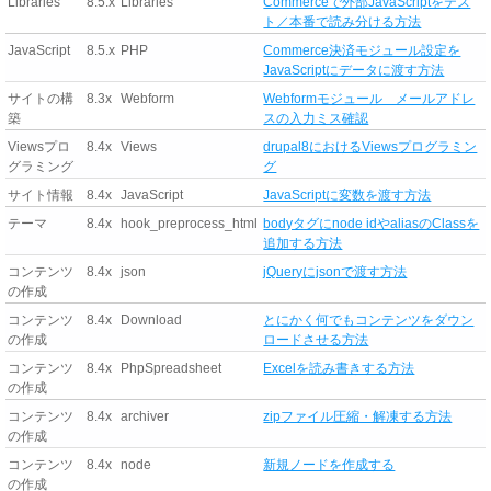
Libraries
8.5.x
Libraries
Commerceで外部JavaScriptをテス
ト／本番で読み分ける方法
JavaScript
8.5.x
PHP
Commerce決済モジュール設定を
JavaScriptにデータに渡す方法
サイトの構
8.3x
Webform
Webformモジュール メールアドレ
築
スの入力ミス確認
Viewsプロ
8.4x
Views
drupal8におけるViewsプログラミン
グラミング
グ
サイト情報
8.4x
JavaScript
JavaScriptに変数を渡す方法
テーマ
8.4x
hook_preprocess_html
bodyタグにnode idやaliasのClassを
追加する方法
コンテンツ
8.4x
json
jQueryにjsonで渡す方法
の作成
コンテンツ
8.4x
Download
とにかく何でもコンテンツをダウン
の作成
ロードさせる方法
コンテンツ
8.4x
PhpSpreadsheet
Excelを読み書きする方法
の作成
コンテンツ
8.4x
archiver
zipファイル圧縮・解凍する方法
の作成
コンテンツ
8.4x
node
新規ノードを作成する
の作成