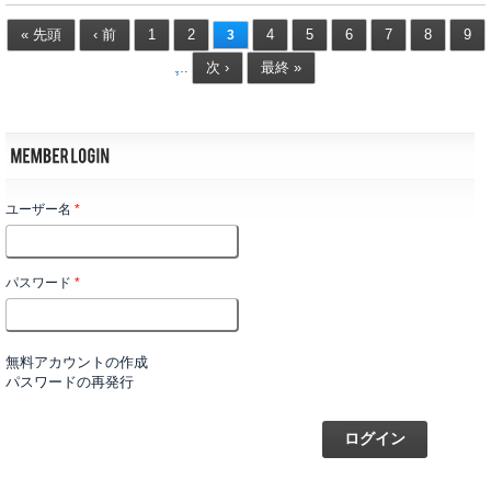
« 先頭
‹ 前
1
2
4
5
6
7
8
9
3
次 ›
最終 »
…
ユーザー名
*
パスワード
*
無料アカウントの作成
パスワードの再発行