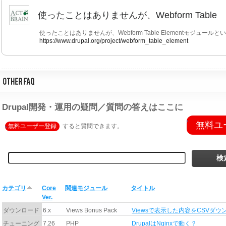
使ったことはありませんが、Webform Table
使ったことはありませんが、Webform Table Elementモジュー
https://www.drupal.org/project/webform_table_element
Drupal開発・運用の疑問／質問の答えはここに
無料ユ
無料ユーザー登録
すると質問できます。
カテゴリ
Core
関連モジュール
タイトル
Ver.
ダウンロード
6.x
Views Bonus Pack
Viewsで表示した内容をCSVダウ
チューニング
7.26
PHP
DrupalはNginxで動く？