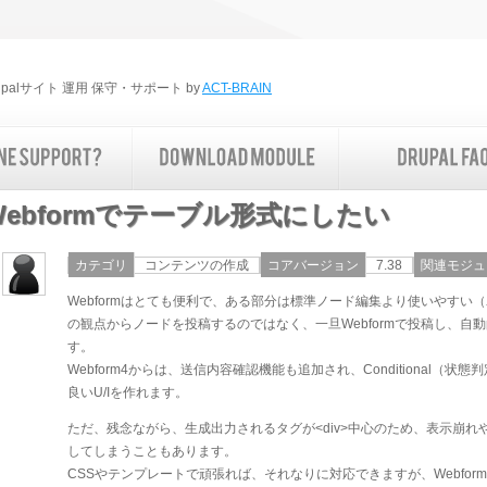
rupalサイト 運用 保守・サポート by
ACT-BRAIN
Webformでテーブル形式にしたい
カテゴリ
コンテンツの作成
コアバージョン
7.38
関連モジュ
Webformはとても便利で、ある部分は標準ノード編集より使いやすい（
の観点からノードを投稿するのではなく、一旦Webformで投稿し、
す。
Webform4からは、送信内容確認機能も追加され、Conditional
良いU/Iを作れます。
ただ、残念ながら、生成出力されるタグが<div>中心のため、表示崩
してしまうこともあります。
CSSやテンプレートで頑張れば、それなりに対応できますが、Webfo