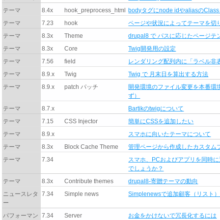
テーマ
8.4x
hook_preprocess_html
bodyタグにnode idやaliasのC
テーマ
7.23
hook
ページや状況によってテーマを切
テーマ
8.3x
Theme
drupal8 で パスに応じたペー
テーマ
8.3x
Core
Twig開発用の設定
テーマ
7.56
field
レンダリング配列内に「ラベル非
テーマ
8.9.x
Twig
Twig で 月末日を算出する方法
テーマ
8.9.x
patch パッチ
開発環境のファイル変更を本番環
ず）
テーマ
8.7.x
Bartikのtwigについて
テーマ
7.15
CSS Injector
簡単にCSSを追加したい
テーマ
8.9.x
スマホに向いたテーマについて
テーマ
8.3x
Block Cache Theme
管理ページから作成したカスタム
テーマ
7.34
スマホ、PCおよびアプリを同時
でしょうか？
テーマ
8.3x
Contribute themes
drupal8-寄贈テーマの動向
ニュースレタ
7.34
Simple news
Simplenewsで追加顧客（リ
ー
パフォーマン
7.34
Server
お金をかけないで冗長化するには