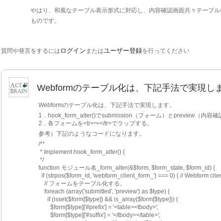
やはり、和風なテーブル表示形式に対応し、内容確認画面共々テーブル
ものです。
ログイン
ユーザー登録
質問や発言をするには
または
を行ってください
Webformのテーブル化は、下記手法で実現し
Webformのテーブル化は、下記手法で実現します。
1．hook_form_alter()でsubmission（フォーム）とprevi
2．各フォームを<tr>〜</tr>でラップする。
参考）下記のようなコードになります。
/**
 * Implement hook_form_alter() {
 */
function モジュール名_form_alter(&$form, $form_state, $form_id) {
  if (strpos($form_id, 'webform_client_form_') === 0) { // Webform clie
    // フォームをテーブル化する。
    foreach (array('submitted', 'preview') as $type) {
      if (isset($form[$type]) && is_array($form[$type])) {
        $form[$type]['#prefix'] = '<table><tbody>';
        $form[$type]['#suffix'] = '</tbody></table>';