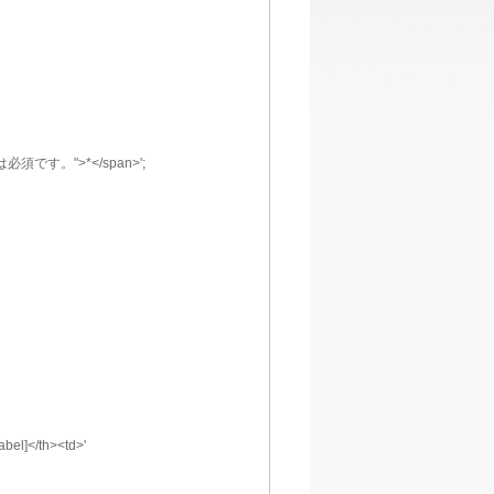
このフィールドは必須です。">*</span>';
">[label]</th><td>'