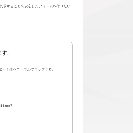
表示することで安定したフォームを作りたい
ます。
ew（内容確認）全体をテーブルでラップする。
nt form?