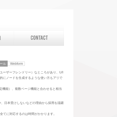
ール
Webform
ユーザーフレンドリー）なところがあり、U/I
自動的にノードを生成するような使い方もアリで
（状態判定機能）、複数ページ機能と合わせると相当
れや、日本受けしないなどの理由から採用を躊躇
rm全てに対応するのは時間がかかります。