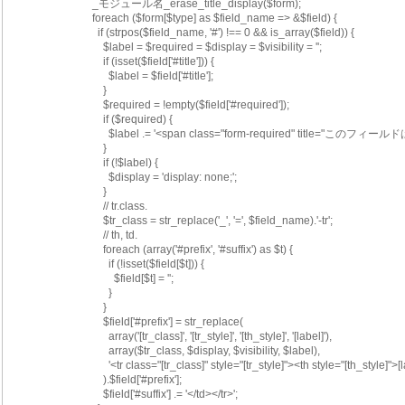
        _モジュール名_erase_title_display($form);
        foreach ($form[$type] as $field_name => &$field) {
          if (strpos($field_name, '#') !== 0 && is_array($field)) {
            $label = $required = $display = $visibility = '';
            if (isset($field['#title'])) {
              $label = $field['#title'];
            }
            $required = !empty($field['#required']);
            if ($required) {
              $label .= '<span class="form-required" title="
            }
            if (!$label) {
              $display = 'display: none;';
            }
            // tr.class.
            $tr_class = str_replace('_', '=', $field_name).'-tr';
            // th, td.
            foreach (array('#prefix', '#suffix') as $t) {
              if (!isset($field[$t])) {
                $field[$t] = '';
              }
            }
            $field['#prefix'] = str_replace(
              array('[tr_class]', '[tr_style]', '[th_style]', '[label]'),
              array($tr_class, $display, $visibility, $label),
              '<tr class="[tr_class]" style="[tr_style]"><th style="[th_style]
            ).$field['#prefix'];
            $field['#suffix'] .= '</td></tr>';