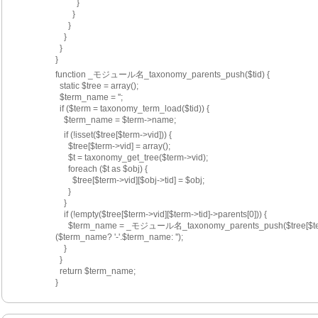
          }
        }
      }
    }
  }
}
function _モジュール名_taxonomy_parents_push($tid) {
  static $tree = array();
  $term_name = '';
  if ($term = taxonomy_term_load($tid)) {
    $term_name = $term->name;
    if (!isset($tree[$term->vid])) {
      $tree[$term->vid] = array();
      $t = taxonomy_get_tree($term->vid);
      foreach ($t as $obj) {
        $tree[$term->vid][$obj->tid] = $obj;
      }
    }
    if (!empty($tree[$term->vid][$term->tid]->parents[0])) {
      $term_name = _モジュール名_taxonomy_parents_push($tree[$term->vid][$term->tid]->parents[0]).
($term_name? '-'.$term_name: '');
    }
  }
  return $term_name;
}