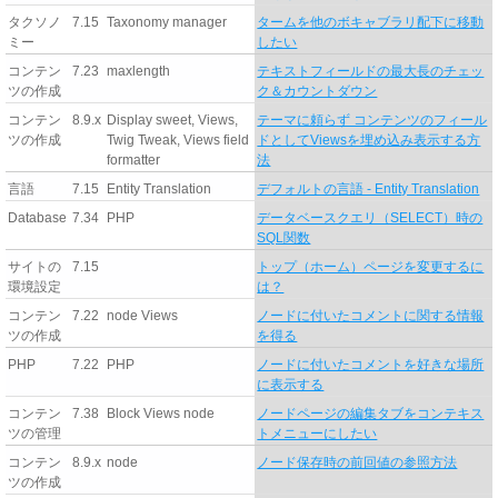
タクソノ
7.15
Taxonomy manager
タームを他のボキャブラリ配下に移動
ミー
したい
コンテン
7.23
maxlength
テキストフィールドの最大長のチェッ
ツの作成
ク＆カウントダウン
コンテン
8.9.x
Display sweet, Views,
テーマに頼らず コンテンツのフィール
ツの作成
Twig Tweak, Views field
ドとしてViewsを埋め込み表示する方
formatter
法
言語
7.15
Entity Translation
デフォルトの言語 - Entity Translation
Database
7.34
PHP
データベースクエリ（SELECT）時の
SQL関数
サイトの
7.15
トップ（ホーム）ページを変更するに
環境設定
は？
コンテン
7.22
node Views
ノードに付いたコメントに関する情報
ツの作成
を得る
PHP
7.22
PHP
ノードに付いたコメントを好きな場所
に表示する
コンテン
7.38
Block Views node
ノードページの編集タブをコンテキス
ツの管理
トメニューにしたい
コンテン
8.9.x
node
ノード保存時の前回値の参照方法
ツの作成