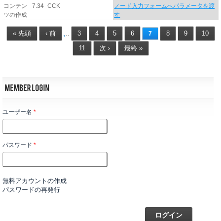
コンテン
7.34
CCK
ノード入力フォームへパラメータを渡
ツの作成
す
« 先頭
‹ 前
3
4
5
6
8
9
10
…
7
11
次 ›
最終 »
ユーザー名
*
パスワード
*
無料アカウントの作成
パスワードの再発行