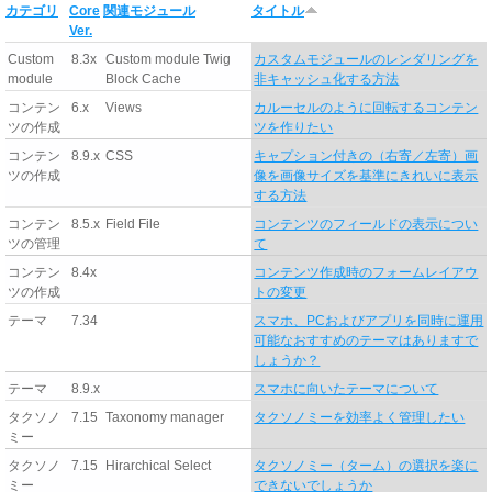
カテゴリ
Core
関連モジュール
タイトル
Ver.
Custom
8.3x
Custom module Twig
カスタムモジュールのレンダリングを
module
Block Cache
非キャッシュ化する方法
コンテン
6.x
Views
カルーセルのように回転するコンテン
ツの作成
ツを作りたい
コンテン
8.9.x
CSS
キャプション付きの（右寄／左寄）画
ツの作成
像を画像サイズを基準にきれいに表示
する方法
コンテン
8.5.x
Field File
コンテンツのフィールドの表示につい
ツの管理
て
コンテン
8.4x
コンテンツ作成時のフォームレイアウ
ツの作成
トの変更
テーマ
7.34
スマホ、PCおよびアプリを同時に運用
可能なおすすめのテーマはありますで
しょうか？
テーマ
8.9.x
スマホに向いたテーマについて
タクソノ
7.15
Taxonomy manager
タクソノミーを効率よく管理したい
ミー
タクソノ
7.15
Hirarchical Select
タクソノミー（ターム）の選択を楽に
ミー
できないでしょうか