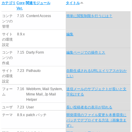
カテゴリ
Core
関連モジュール
タイトル
Ver.
コンテ
7.15
Content Access
簡単に閲覧制限を行うには？
ンツの
管理
サイト
8.9.x
編集
の環境
設定
コンテ
7.15
Darty Form
編集ページでの操作ミス
ンツの
作成
サイト
7.23
Pathauto
自動生成されるURLエイリアスがおか
の環境
しい
設定
フォー
7.16
Webform, Mail System,
送信メールのサブジェクトが長いと文
ム
Mime Mail, Jp Mail
字化けする
Helper
ユーザ
7.23
User
長い投稿者名の表示が切れる
テーマ
8.9.x
patch パッチ
開発環境のファイル変更を本番環境に
パッチでデプロイする方法（画像含ま
ず）