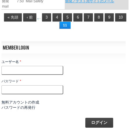
開発
7.50
Mail Safety
開発／テスト用サイトのメール
mail
« 先頭
‹ 前
3
4
5
6
7
8
9
10
…
11
ユーザー名
*
パスワード
*
無料アカウントの作成
パスワードの再発行